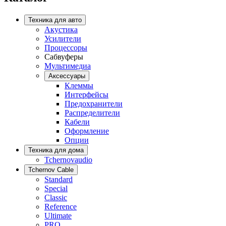
Техника для авто
Акустика
Усилители
Процессоры
Сабвуферы
Мультимедиа
Аксессуары
Клеммы
Интерфейсы
Предохранители
Распределители
Кабели
Оформление
Опции
Техника для дома
Tchernovaudio
Tchernov Cable
Standard
Special
Classic
Reference
Ultimate
PRO