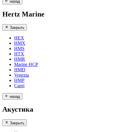
назад
Hertz Marine
Закрыть
HEX
HMX
HMS
HTX
HMR
Marine HCP
HMD
Venezia
HMP
Capri
назад
Акустика
Закрыть