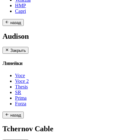
HMP
Capri
назад
Audison
Закрыть
Линейки
Voce
Voce 2
Thesis
SR
Prima
Forza
назад
Tchernov Cable