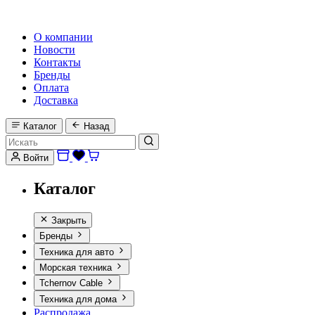
HI-FI, MARINE & CAR AUDIO WORLDWIDE
О компании
Новости
Контакты
Бренды
Оплата
Доставка
Каталог
Назад
Войти
Каталог
Закрыть
Бренды
Техника для авто
Морская техника
Tchernov Cable
Техника для дома
Распродажа