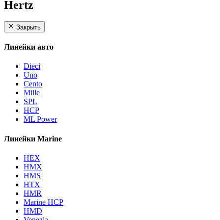
Hertz
Закрыть
Линейки авто
Dieci
Uno
Cento
Mille
SPL
HCP
ML Power
Линейки Marine
HEX
HMX
HMS
HTX
HMR
Marine HCP
HMD
Venezia