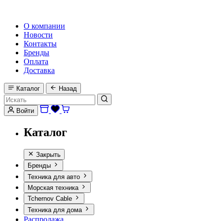
HI-FI, MARINE & CAR AUDIO WORLDWIDE
О компании
Новости
Контакты
Бренды
Оплата
Доставка
Каталог
Назад
Войти
Каталог
Закрыть
Бренды
Техника для авто
Морская техника
Tchernov Cable
Техника для дома
Распродажа