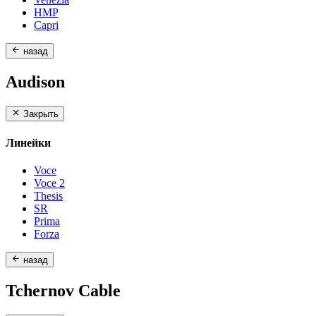
HMP
Capri
назад
Audison
Закрыть
Линейки
Voce
Voce 2
Thesis
SR
Prima
Forza
назад
Tchernov Cable