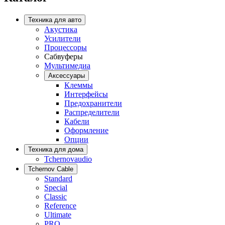
Техника для авто
Акустика
Усилители
Процессоры
Сабвуферы
Мультимедиа
Аксессуары
Клеммы
Интерфейсы
Предохранители
Распределители
Кабели
Оформление
Опции
Техника для дома
Tchernovaudio
Tchernov Cable
Standard
Special
Classic
Reference
Ultimate
PRO