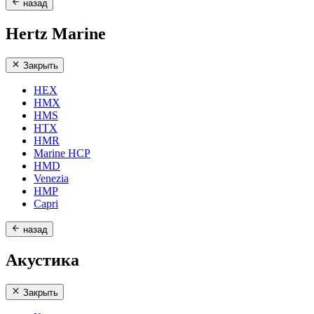
назад
Hertz Marine
Закрыть
HEX
HMX
HMS
HTX
HMR
Marine HCP
HMD
Venezia
HMP
Capri
назад
Акустика
Закрыть