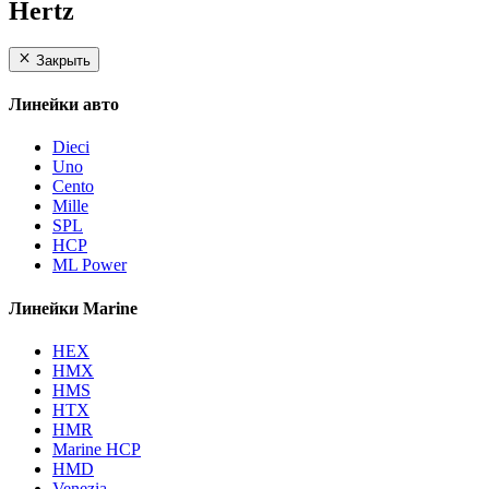
Hertz
Закрыть
Линейки авто
Dieci
Uno
Cento
Mille
SPL
HCP
ML Power
Линейки Marine
HEX
HMX
HMS
HTX
HMR
Marine HCP
HMD
Venezia