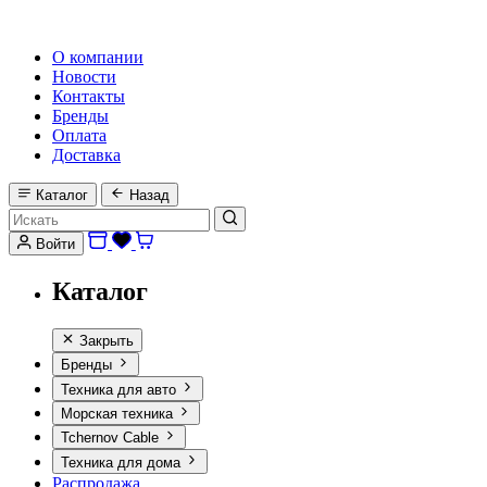
HI-FI, MARINE & CAR AUDIO WORLDWIDE
О компании
Новости
Контакты
Бренды
Оплата
Доставка
Каталог
Назад
Войти
Каталог
Закрыть
Бренды
Техника для авто
Морская техника
Tchernov Cable
Техника для дома
Распродажа