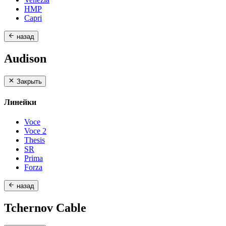
HMP
Capri
назад
Audison
Закрыть
Линейки
Voce
Voce 2
Thesis
SR
Prima
Forza
назад
Tchernov Cable