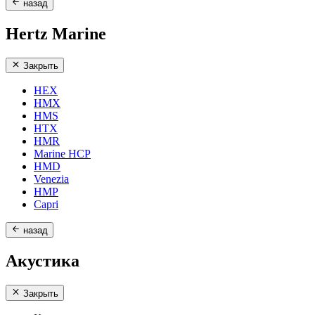
назад
Hertz Marine
Закрыть
HEX
HMX
HMS
HTX
HMR
Marine HCP
HMD
Venezia
HMP
Capri
назад
Акустика
Закрыть