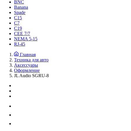
BNC
Banana
Spade
C15
С7
C19
CEE 7/7
NEMA 5-15
RJ-45
Главная
Техника для авто
Аксессуары
Оформление
JL Audio SGRU-8