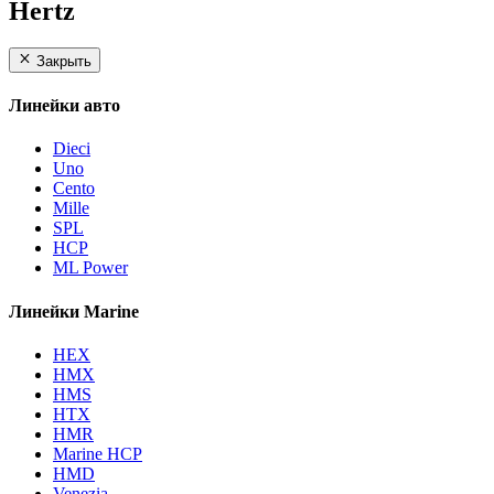
Hertz
Закрыть
Линейки авто
Dieci
Uno
Cento
Mille
SPL
HCP
ML Power
Линейки Marine
HEX
HMX
HMS
HTX
HMR
Marine HCP
HMD
Venezia