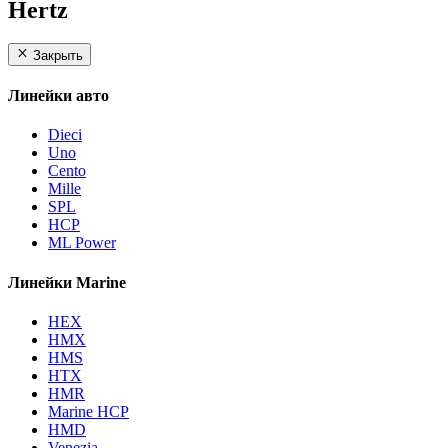
Hertz
Закрыть
Линейки авто
Dieci
Uno
Cento
Mille
SPL
HCP
ML Power
Линейки Marine
HEX
HMX
HMS
HTX
HMR
Marine HCP
HMD
Venezia