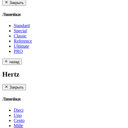
Закрыть
Линейки
Standard
Special
Classic
Reference
Ultimate
PRO
назад
Hertz
Закрыть
Линейки
Dieci
Uno
Cento
Mille