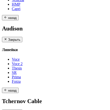
HMP
Capri
назад
Audison
Закрыть
Линейки
Voce
Voce 2
Thesis
SR
Prima
Forza
назад
Tchernov Cable