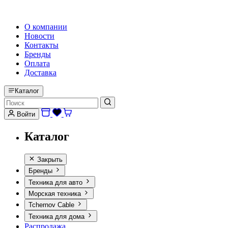
HI-FI, MARINE & CAR AUDIO WORLDWIDE
О компании
Новости
Контакты
Бренды
Оплата
Доставка
Каталог
Войти
Каталог
Закрыть
Бренды
Техника для авто
Морская техника
Tchernov Cable
Техника для дома
Распродажа