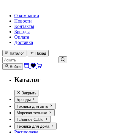
HI-FI, MARINE & CAR AUDIO WORLDWIDE
О компании
Новости
Контакты
Бренды
Оплата
Доставка
Каталог
Назад
Войти
Каталог
Закрыть
Бренды
Техника для авто
Морская техника
Tchernov Cable
Техника для дома
Распродажа