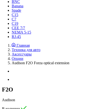
BNC
Banana
Spade
C15
С7
C19
CEE 7/7
NEMA 5-15
RJ-45
Главная
Техника для авто
Аксессуары
Опции
Audison F2O Forza optical extension
F2O
Audison
В наличии