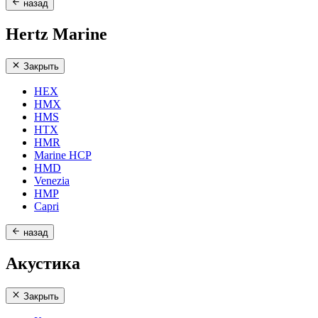
назад
Hertz Marine
Закрыть
HEX
HMX
HMS
HTX
HMR
Marine HCP
HMD
Venezia
HMP
Capri
назад
Акустика
Закрыть