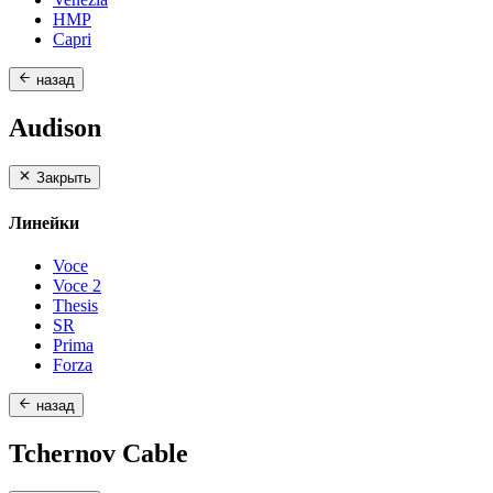
HMP
Capri
назад
Audison
Закрыть
Линейки
Voce
Voce 2
Thesis
SR
Prima
Forza
назад
Tchernov Cable