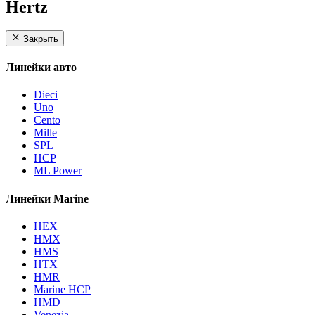
Hertz
Закрыть
Линейки авто
Dieci
Uno
Cento
Mille
SPL
HCP
ML Power
Линейки Marine
HEX
HMX
HMS
HTX
HMR
Marine HCP
HMD
Venezia