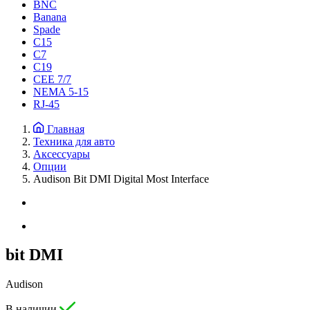
BNC
Banana
Spade
C15
С7
C19
CEE 7/7
NEMA 5-15
RJ-45
Главная
Техника для авто
Аксессуары
Опции
Audison Bit DMI Digital Most Interface
bit DMI
Audison
В наличии