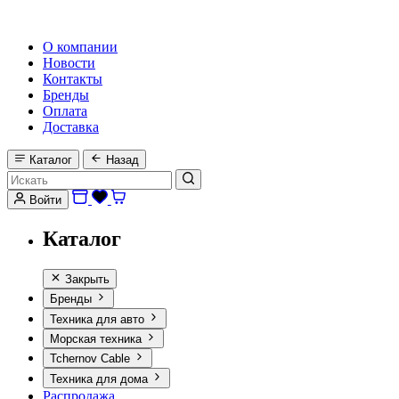
HI-FI, MARINE & CAR AUDIO WORLDWIDE
О компании
Новости
Контакты
Бренды
Оплата
Доставка
Каталог
Назад
Войти
Каталог
Закрыть
Бренды
Техника для авто
Морская техника
Tchernov Cable
Техника для дома
Распродажа