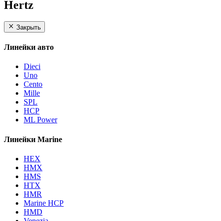
Hertz
Закрыть
Линейки авто
Dieci
Uno
Cento
Mille
SPL
HCP
ML Power
Линейки Marine
HEX
HMX
HMS
HTX
HMR
Marine HCP
HMD
Venezia