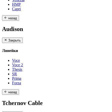
HMP
Capri
назад
Audison
Закрыть
Линейки
Voce
Voce 2
Thesis
SR
Prima
Forza
назад
Tchernov Cable