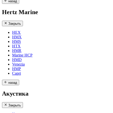
назад
Hertz Marine
Закрыть
HEX
HMX
HMS
HTX
HMR
Marine HCP
HMD
Venezia
HMP
Capri
назад
Акустика
Закрыть