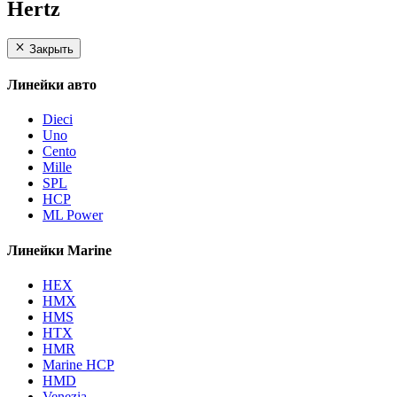
Hertz
Закрыть
Линейки авто
Dieci
Uno
Cento
Mille
SPL
HCP
ML Power
Линейки Marine
HEX
HMX
HMS
HTX
HMR
Marine HCP
HMD
Venezia