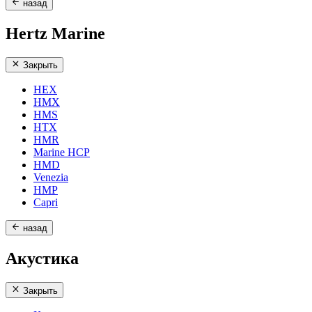
назад
Hertz Marine
Закрыть
HEX
HMX
HMS
HTX
HMR
Marine HCP
HMD
Venezia
HMP
Capri
назад
Акустика
Закрыть