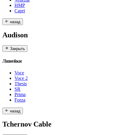
HMP
Capri
назад
Audison
Закрыть
Линейки
Voce
Voce 2
Thesis
SR
Prima
Forza
назад
Tchernov Cable