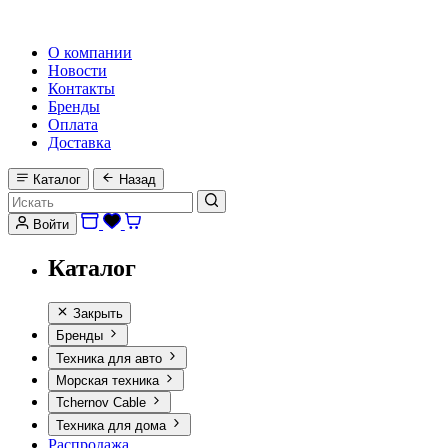
HI-FI, MARINE & CAR AUDIO WORLDWIDE
О компании
Новости
Контакты
Бренды
Оплата
Доставка
Каталог
Назад
Войти
Каталог
Закрыть
Бренды
Техника для авто
Морская техника
Tchernov Cable
Техника для дома
Распродажа