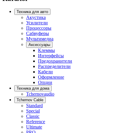
Техника для авто
Акустика
Усилители
Процессоры
Сабвуферы
Мультимедиа
Аксессуары
Клеммы
Интерфейсы
Предохранители
Распределители
Кабели
Оформление
Опции
Техника для дома
Tchernovaudio
Tchernov Cable
Standard
Special
Classic
Reference
Ultimate
PRO