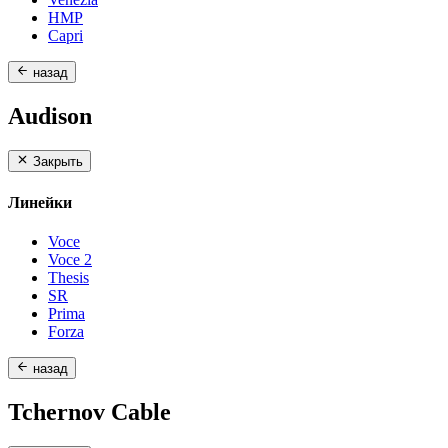
HMP
Capri
назад
Audison
Закрыть
Линейки
Voce
Voce 2
Thesis
SR
Prima
Forza
назад
Tchernov Cable