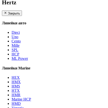
Hertz
Закрыть
Линейки авто
Dieci
Uno
Cento
Mille
SPL
HCP
ML Power
Линейки Marine
HEX
HMX
HMS
HTX
HMR
Marine HCP
HMD
Venezia