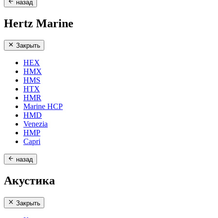
назад
Hertz Marine
Закрыть
HEX
HMX
HMS
HTX
HMR
Marine HCP
HMD
Venezia
HMP
Capri
назад
Акустика
Закрыть