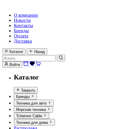
HI-FI, MARINE & CAR AUDIO WORLDWIDE
О компании
Новости
Контакты
Бренды
Оплата
Доставка
Каталог
Назад
Войти
Каталог
Закрыть
Бренды
Техника для авто
Морская техника
Tchernov Cable
Техника для дома
Распродажа