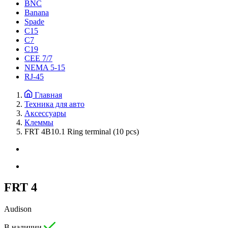
BNC
Banana
Spade
C15
С7
C19
CEE 7/7
NEMA 5-15
RJ-45
Главная
Техника для авто
Аксессуары
Клеммы
FRT 4B10.1 Ring terminal (10 pcs)
FRT 4
Audison
В наличии