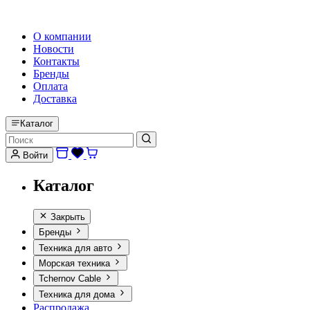
HI-FI, MARINE & CAR AUDIO WORLDWIDE
О компании
Новости
Контакты
Бренды
Оплата
Доставка
Каталог
Войти
Каталог
Закрыть
Бренды
Техника для авто
Морская техника
Tchernov Cable
Техника для дома
Распродажа