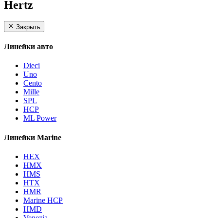
Hertz
Закрыть
Линейки авто
Dieci
Uno
Cento
Mille
SPL
HCP
ML Power
Линейки Marine
HEX
HMX
HMS
HTX
HMR
Marine HCP
HMD
Venezia