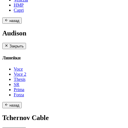
HMP
Capri
назад
Audison
Закрыть
Линейки
Voce
Voce 2
Thesis
SR
Prima
Forza
назад
Tchernov Cable