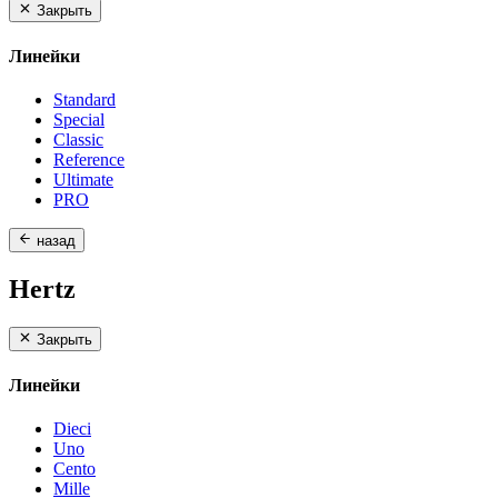
Закрыть
Линейки
Standard
Special
Classic
Reference
Ultimate
PRO
назад
Hertz
Закрыть
Линейки
Dieci
Uno
Cento
Mille