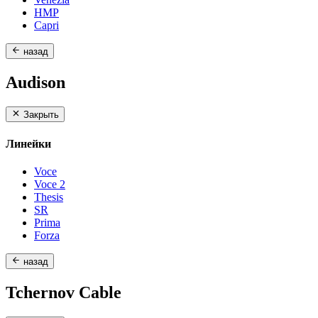
HMP
Capri
назад
Audison
Закрыть
Линейки
Voce
Voce 2
Thesis
SR
Prima
Forza
назад
Tchernov Cable