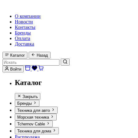
HI-FI, MARINE & CAR AUDIO WORLDWIDE
О компании
Новости
Контакты
Бренды
Оплата
Доставка
Каталог
Назад
Войти
Каталог
Закрыть
Бренды
Техника для авто
Морская техника
Tchernov Cable
Техника для дома
Распродажа