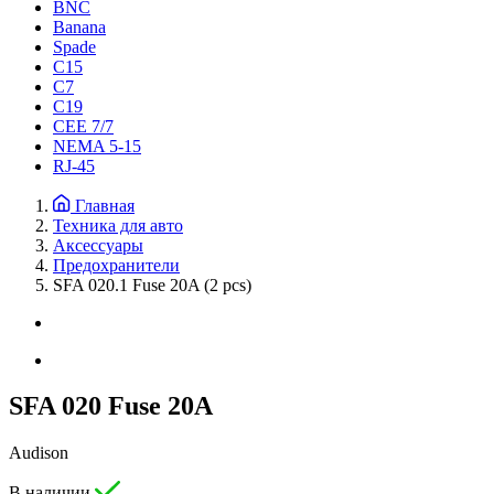
BNC
Banana
Spade
C15
С7
C19
CEE 7/7
NEMA 5-15
RJ-45
Главная
Техника для авто
Аксессуары
Предохранители
SFA 020.1 Fuse 20A (2 pcs)
SFA 020 Fuse 20A
Audison
В наличии