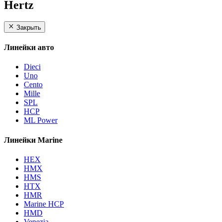
Hertz
Закрыть
Линейки авто
Dieci
Uno
Cento
Mille
SPL
HCP
ML Power
Линейки Marine
HEX
HMX
HMS
HTX
HMR
Marine HCP
HMD
Venezia