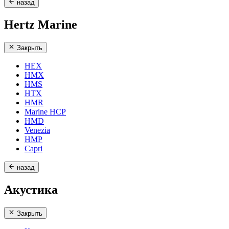
назад
Hertz Marine
Закрыть
HEX
HMX
HMS
HTX
HMR
Marine HCP
HMD
Venezia
HMP
Capri
назад
Акустика
Закрыть