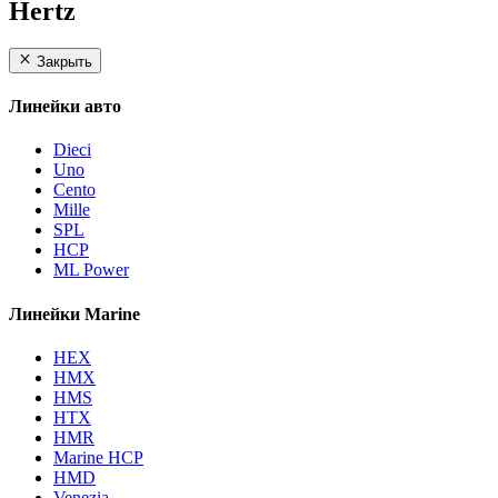
Hertz
Закрыть
Линейки авто
Dieci
Uno
Cento
Mille
SPL
HCP
ML Power
Линейки Marine
HEX
HMX
HMS
HTX
HMR
Marine HCP
HMD
Venezia