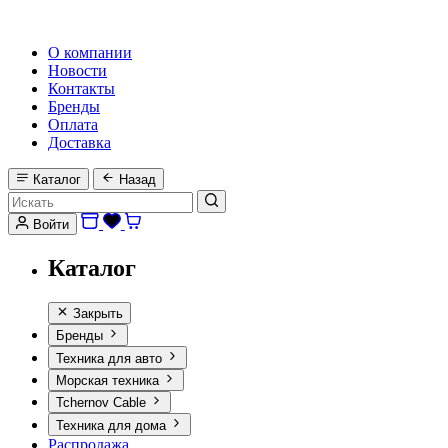
HI-FI, MARINE & CAR AUDIO WORLDWIDE
О компании
Новости
Контакты
Бренды
Оплата
Доставка
Каталог
Назад
Войти
Каталог
Закрыть
Бренды
Техника для авто
Морская техника
Tchernov Cable
Техника для дома
Распродажа