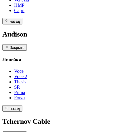
HMP
Capri
назад
Audison
Закрыть
Линейки
Voce
Voce 2
Thesis
SR
Prima
Forza
назад
Tchernov Cable