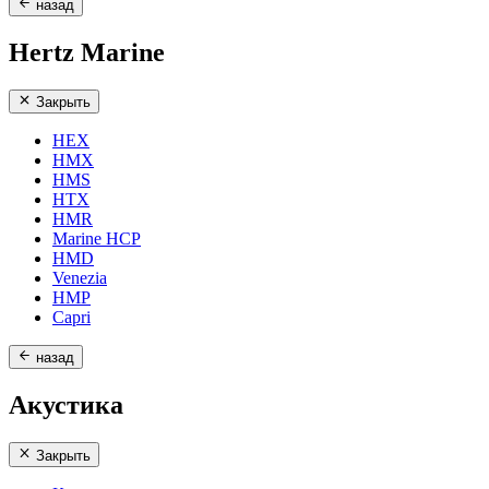
назад
Hertz Marine
Закрыть
HEX
HMX
HMS
HTX
HMR
Marine HCP
HMD
Venezia
HMP
Capri
назад
Акустика
Закрыть