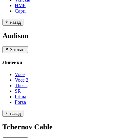
HMP
Capri
назад
Audison
Закрыть
Линейки
Voce
Voce 2
Thesis
SR
Prima
Forza
назад
Tchernov Cable