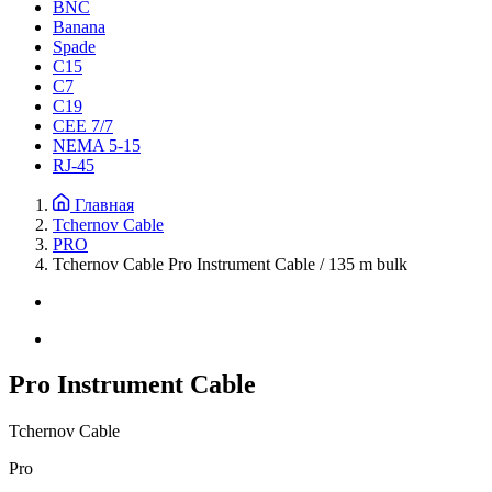
BNC
Banana
Spade
C15
С7
C19
CEE 7/7
NEMA 5-15
RJ-45
Главная
Tchernov Cable
PRO
Tchernov Cable Pro Instrument Cable / 135 m bulk
Pro Instrument Cable
Tchernov Cable
Pro