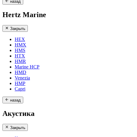
назад
Hertz Marine
Закрыть
HEX
HMX
HMS
HTX
HMR
Marine HCP
HMD
Venezia
HMP
Capri
назад
Акустика
Закрыть