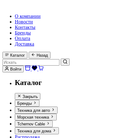
HI-FI, MARINE & CAR AUDIO WORLDWIDE
О компании
Новости
Контакты
Бренды
Оплата
Доставка
Каталог
Назад
Войти
Каталог
Закрыть
Бренды
Техника для авто
Морская техника
Tchernov Cable
Техника для дома
Распродажа