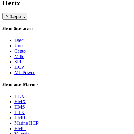
Hertz
Закрыть
Линейки авто
Dieci
Uno
Cento
Mille
SPL
HCP
ML Power
Линейки Marine
HEX
HMX
HMS
HTX
HMR
Marine HCP
HMD
Venezia