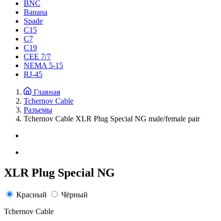
BNC
Banana
Spade
C15
С7
C19
CEE 7/7
NEMA 5-15
RJ-45
Главная
Tchernov Cable
Разъемы
Tchernov Cable XLR Plug Special NG male/female pair
XLR Plug Special NG
Красный
Чёрный
Tchernov Cable