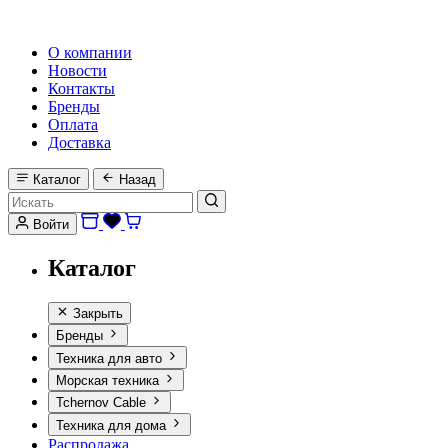
HI-FI, MARINE & CAR AUDIO WORLDWIDE
О компании
Новости
Контакты
Бренды
Оплата
Доставка
Каталог
Назад
Войти
Каталог
Закрыть
Бренды
Техника для авто
Морская техника
Tchernov Cable
Техника для дома
Распродажа