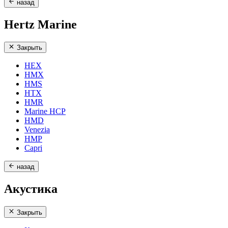
назад
Hertz Marine
Закрыть
HEX
HMX
HMS
HTX
HMR
Marine HCP
HMD
Venezia
HMP
Capri
назад
Акустика
Закрыть