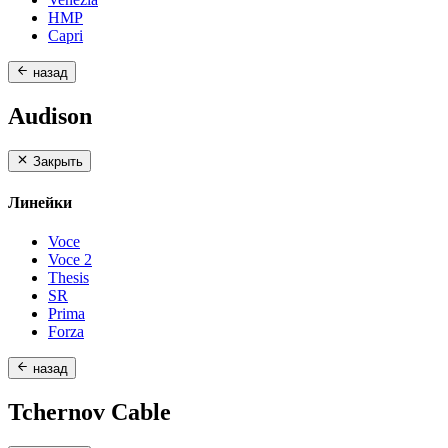
HMP
Capri
назад
Audison
Закрыть
Линейки
Voce
Voce 2
Thesis
SR
Prima
Forza
назад
Tchernov Cable