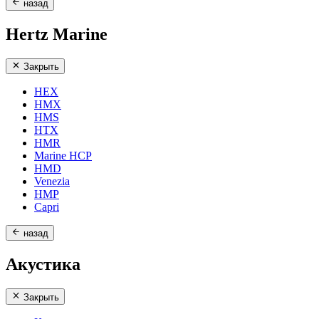
назад
Hertz Marine
Закрыть
HEX
HMX
HMS
HTX
HMR
Marine HCP
HMD
Venezia
HMP
Capri
назад
Акустика
Закрыть