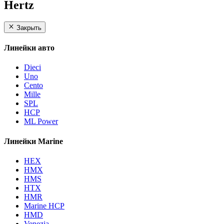
Hertz
Закрыть
Линейки авто
Dieci
Uno
Cento
Mille
SPL
HCP
ML Power
Линейки Marine
HEX
HMX
HMS
HTX
HMR
Marine HCP
HMD
Venezia