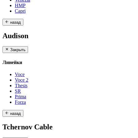
HMP
Capri
назад
Audison
Закрыть
Линейки
Voce
Voce 2
Thesis
SR
Prima
Forza
назад
Tchernov Cable