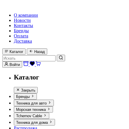
HI-FI, MARINE & CAR AUDIO WORLDWIDE
О компании
Новости
Контакты
Бренды
Оплата
Доставка
Каталог
Назад
Войти
Каталог
Закрыть
Бренды
Техника для авто
Морская техника
Tchernov Cable
Техника для дома
Распродажа