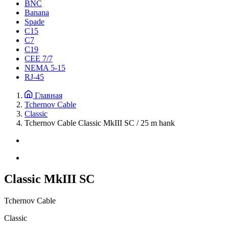
BNC
Banana
Spade
C15
С7
C19
CEE 7/7
NEMA 5-15
RJ-45
Главная
Tchernov Cable
Classic
Tchernov Cable Classic MkIII SC / 25 m hank
Classic MkIII SC
Tchernov Cable
Classic