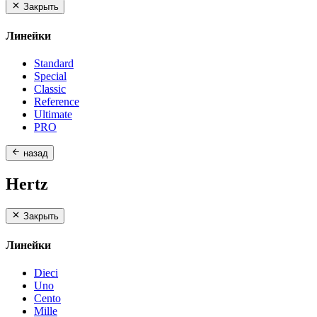
Закрыть
Линейки
Standard
Special
Classic
Reference
Ultimate
PRO
назад
Hertz
Закрыть
Линейки
Dieci
Uno
Cento
Mille