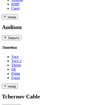
HMP
Capri
назад
Audison
Закрыть
Линейки
Voce
Voce 2
Thesis
SR
Prima
Forza
назад
Tchernov Cable