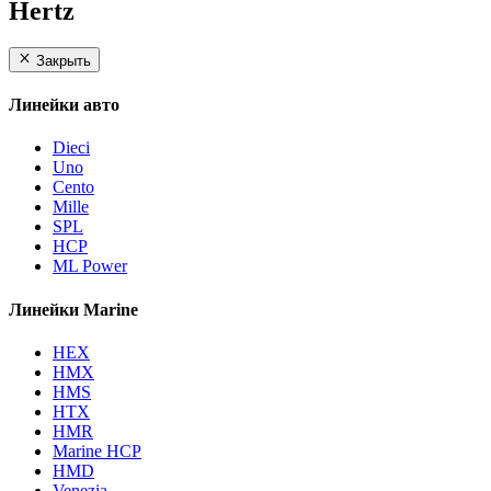
Hertz
Закрыть
Линейки авто
Dieci
Uno
Cento
Mille
SPL
HCP
ML Power
Линейки Marine
HEX
HMX
HMS
HTX
HMR
Marine HCP
HMD
Venezia