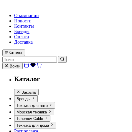
HI-FI, MARINE & CAR AUDIO WORLDWIDE
О компании
Новости
Контакты
Бренды
Оплата
Доставка
Каталог
Войти
Каталог
Закрыть
Бренды
Техника для авто
Морская техника
Tchernov Cable
Техника для дома
Распродажа