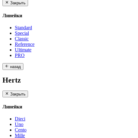
Закрыть
Линейки
Standard
Special
Classic
Reference
Ultimate
PRO
назад
Hertz
Закрыть
Линейки
Dieci
Uno
Cento
Mille