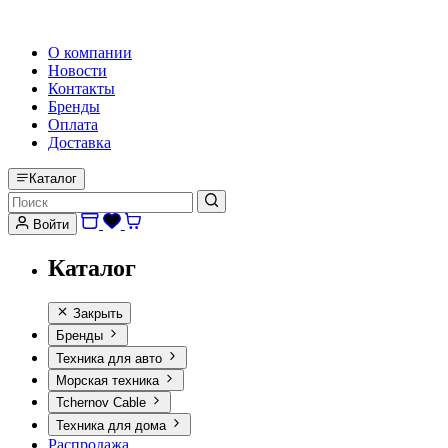
HI-FI, MARINE & CAR AUDIO WORLDWIDE
О компании
Новости
Контакты
Бренды
Оплата
Доставка
Каталог
Войти
Каталог
Закрыть
Бренды
Техника для авто
Морская техника
Tchernov Cable
Техника для дома
Распродажа