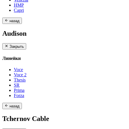
HMP
Capri
назад
Audison
Закрыть
Линейки
Voce
Voce 2
Thesis
SR
Prima
Forza
назад
Tchernov Cable