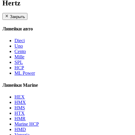
Hertz
Закрыть
Линейки авто
Dieci
Uno
Cento
Mille
SPL
HCP
ML Power
Линейки Marine
HEX
HMX
HMS
HTX
HMR
Marine HCP
HMD
Venezia