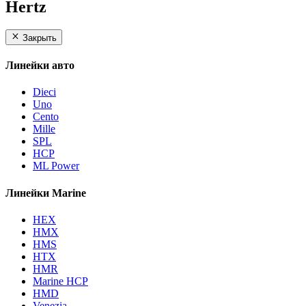
Hertz
Закрыть
Линейки авто
Dieci
Uno
Cento
Mille
SPL
HCP
ML Power
Линейки Marine
HEX
HMX
HMS
HTX
HMR
Marine HCP
HMD
Venezia