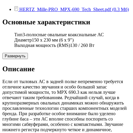
HERTZ_Mille-PRO_MPX-690_Tech_Sheet.pdf (0.3 Мб)
Основные характеристики
Тип
3-полосные овальные коаксиальные АС
Диаметр
150 x 230 мм (6 х 9")
Выходная мощность (RMS)
130 / 260 Вт
Развернуть
Описание
Если от тыловых АС в задней полке непременно требуется
отличное качество звучания и особо большой запас
допустимой мощности, то MPX 690.3 как нельзя лучше
отвечают таким требованиям. Редчайший случай, когда в
крупноразмерных овальных динамиках можно обнаружить
прославленные технологии старших компонентных моделей
бренда. При разработке особое внимание было уделено
глубине баса – эти АС вполне способны поспорить со
многими сабвуферами, особенно с компактными. Звучание
нижнего регистра подчеркнуто четкое и динамичное,