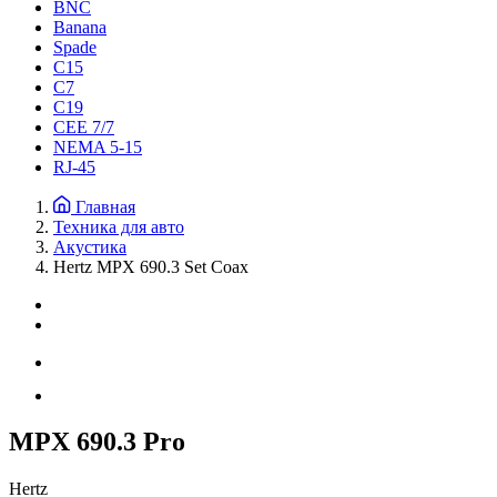
BNC
Banana
Spade
C15
С7
C19
CEE 7/7
NEMA 5-15
RJ-45
Главная
Техника для авто
Акустика
Hertz MPX 690.3 Set Coax
MPX 690.3 Pro
Hertz