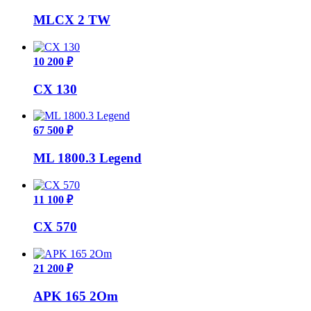
MLCX 2 TW
10 200 ₽
CX 130
67 500 ₽
ML 1800.3 Legend
11 100 ₽
CX 570
21 200 ₽
APK 165 2Om