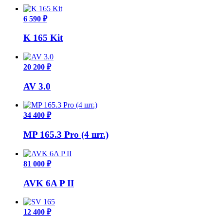
6 590 ₽
K 165 Kit
20 200 ₽
AV 3.0
34 400 ₽
MP 165.3 Pro (4 шт.)
81 000 ₽
AVK 6A P II
12 400 ₽