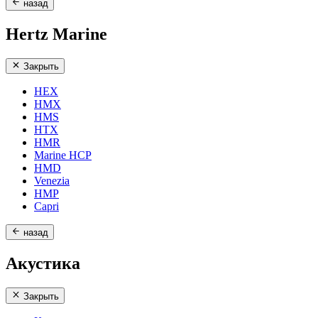
назад
Hertz Marine
Закрыть
HEX
HMX
HMS
HTX
HMR
Marine HCP
HMD
Venezia
HMP
Capri
назад
Акустика
Закрыть