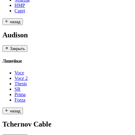
HMP
Capri
назад
Audison
Закрыть
Линейки
Voce
Voce 2
Thesis
SR
Prima
Forza
назад
Tchernov Cable