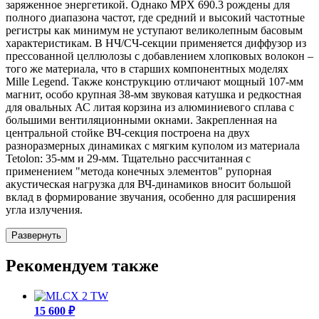
заряженное энергетикой. Однако MPX 690.3 рождены для
полного диапазона частот, где средний и высокий частотные
регистры как минимум не уступают великолепным басовым
характеристикам. В НЧ/СЧ-секции применяется диффузор из
прессованной целлюлозы с добавлением хлопковых волокон –
того же материала, что в старших компонентных моделях
Mille Legend. Также конструкцию отличают мощный 107-мм
магнит, особо крупная 38-мм звуковая катушка и редкостная
для овальных АС литая корзина из алюминиевого сплава с
большими вентиляционными окнами. Закрепленная на
центральной стойке ВЧ-секция построена на двух
разноразмерных динамиках с мягким куполом из материала
Tetolon: 35-мм и 29-мм. Тщательно рассчитанная с
применением "метода конечных элементов" рупорная
акустическая нагрузка для ВЧ-динамиков вносит большой
вклад в формирование звучания, особенно для расширения
угла излучения.
Развернуть
Рекомендуем также
15 600 ₽