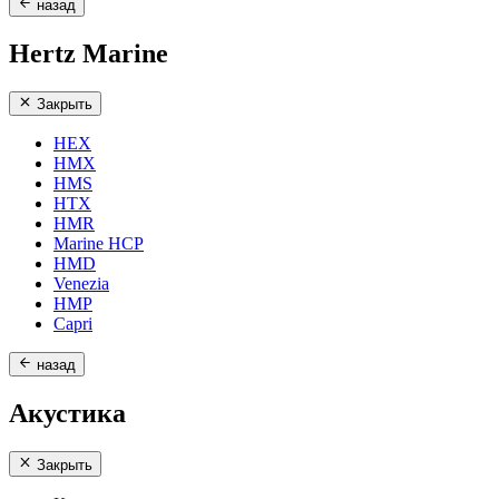
назад
Hertz Marine
Закрыть
HEX
HMX
HMS
HTX
HMR
Marine HCP
HMD
Venezia
HMP
Capri
назад
Акустика
Закрыть