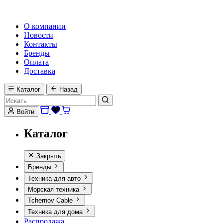
HI-FI, MARINE & CAR AUDIO WORLDWIDE
О компании
Новости
Контакты
Бренды
Оплата
Доставка
Каталог
Назад
Войти
Каталог
Закрыть
Бренды
Техника для авто
Морская техника
Tchernov Cable
Техника для дома
Распродажа