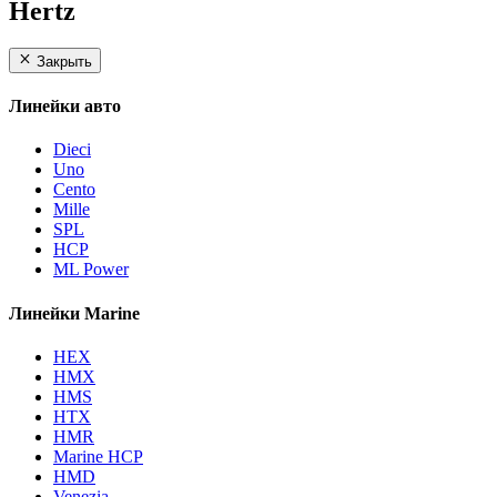
Hertz
Закрыть
Линейки авто
Dieci
Uno
Cento
Mille
SPL
HCP
ML Power
Линейки Marine
HEX
HMX
HMS
HTX
HMR
Marine HCP
HMD
Venezia