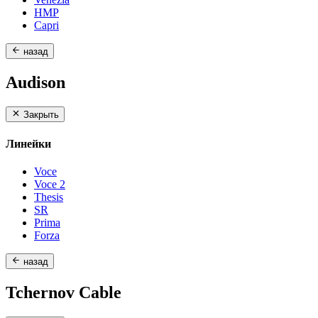
HMP
Capri
назад
Audison
Закрыть
Линейки
Voce
Voce 2
Thesis
SR
Prima
Forza
назад
Tchernov Cable