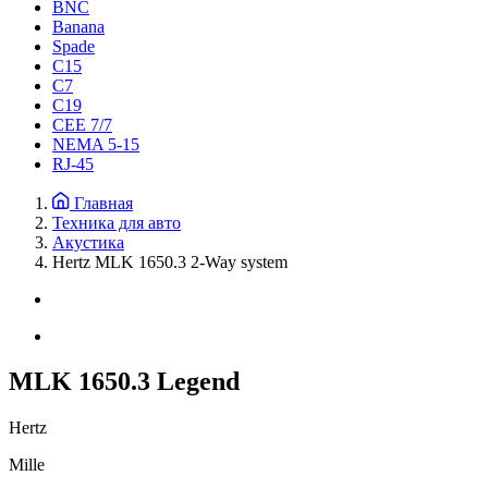
BNC
Banana
Spade
C15
С7
C19
CEE 7/7
NEMA 5-15
RJ-45
Главная
Техника для авто
Акустика
Hertz MLK 1650.3 2-Way system
MLK 1650.3 Legend
Hertz
Mille