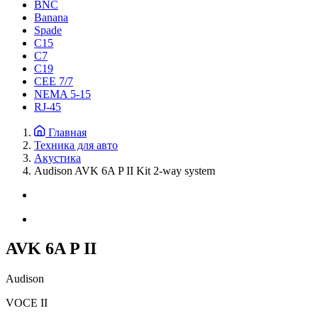
BNC
Banana
Spade
C15
С7
C19
CEE 7/7
NEMA 5-15
RJ-45
Главная
Техника для авто
Акустика
Audison AVK 6A P II Kit 2-way system
AVK 6A P II
Audison
VOCE II