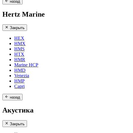
назад
Hertz Marine
Закрыть
HEX
HMX
HMS
HTX
HMR
Marine HCP
HMD
Venezia
HMP
Capri
назад
Акустика
Закрыть