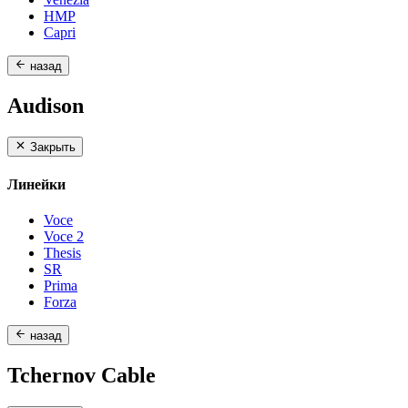
HMP
Capri
назад
Audison
Закрыть
Линейки
Voce
Voce 2
Thesis
SR
Prima
Forza
назад
Tchernov Cable