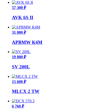
57 300 ₽
AVK 6S II
31 000 ₽
APBMW К4M
19 800 ₽
SV 200L
15 600 ₽
MLCX 2 TW
6 760 ₽