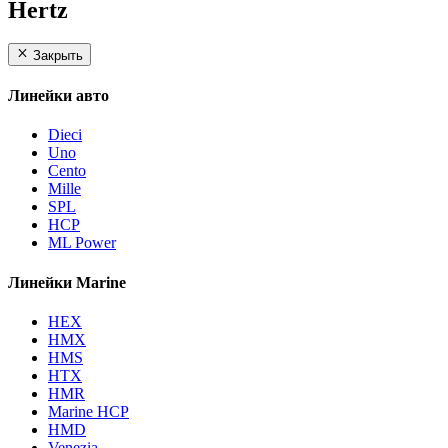
Hertz
Закрыть
Линейки авто
Dieci
Uno
Cento
Mille
SPL
HCP
ML Power
Линейки Marine
HEX
HMX
HMS
HTX
HMR
Marine HCP
HMD
Venezia