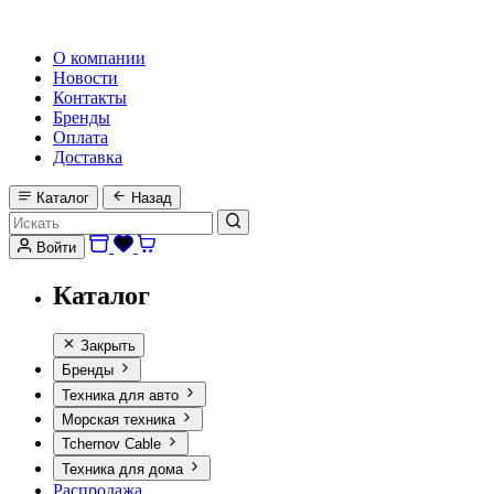
HI-FI, MARINE & CAR AUDIO WORLDWIDE
О компании
Новости
Контакты
Бренды
Оплата
Доставка
Каталог
Назад
Войти
Каталог
Закрыть
Бренды
Техника для авто
Морская техника
Tchernov Cable
Техника для дома
Распродажа