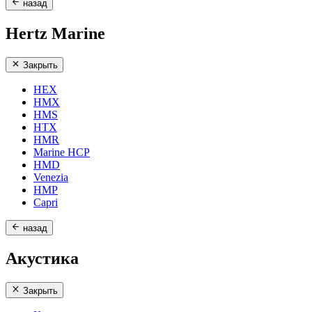
назад
Hertz Marine
Закрыть
HEX
HMX
HMS
HTX
HMR
Marine HCP
HMD
Venezia
HMP
Capri
назад
Акустика
Закрыть