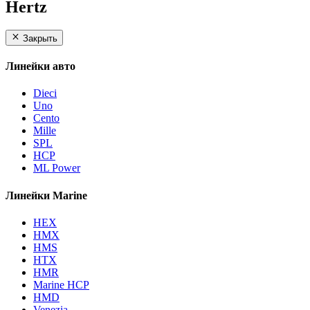
Hertz
Закрыть
Линейки авто
Dieci
Uno
Cento
Mille
SPL
HCP
ML Power
Линейки Marine
HEX
HMX
HMS
HTX
HMR
Marine HCP
HMD
Venezia