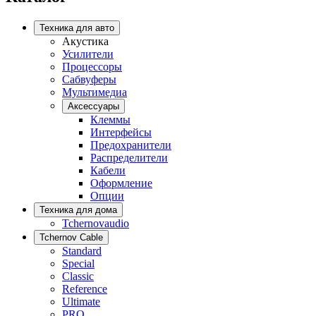
Техника для авто
Акустика
Усилители
Процессоры
Сабвуферы
Мультимедиа
Аксессуары
Клеммы
Интерфейсы
Предохранители
Распределители
Кабели
Оформление
Опции
Техника для дома
Tchernovaudio
Tchernov Cable
Standard
Special
Classic
Reference
Ultimate
PRO