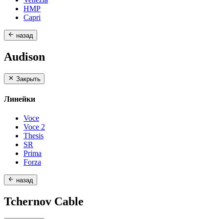
HMP
Capri
назад
Audison
Закрыть
Линейки
Voce
Voce 2
Thesis
SR
Prima
Forza
назад
Tchernov Cable