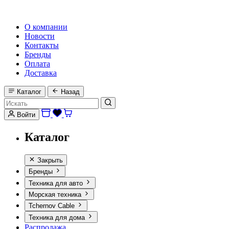
HI-FI, MARINE & CAR AUDIO WORLDWIDE
О компании
Новости
Контакты
Бренды
Оплата
Доставка
Каталог
Назад
Войти
Каталог
Закрыть
Бренды
Техника для авто
Морская техника
Tchernov Cable
Техника для дома
Распродажа