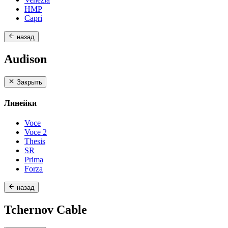
HMP
Capri
назад
Audison
Закрыть
Линейки
Voce
Voce 2
Thesis
SR
Prima
Forza
назад
Tchernov Cable