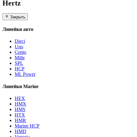
Hertz
Закрыть
Линейки авто
Dieci
Uno
Cento
Mille
SPL
HCP
ML Power
Линейки Marine
HEX
HMX
HMS
HTX
HMR
Marine HCP
HMD
Venezia