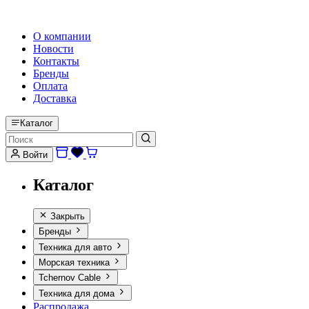
HI-FI, MARINE & CAR AUDIO WORLDWIDE
О компании
Новости
Контакты
Бренды
Оплата
Доставка
Каталог
Войти
Каталог
Закрыть
Бренды
Техника для авто
Морская техника
Tchernov Cable
Техника для дома
Распродажа