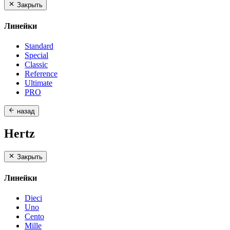
Закрыть
Линейки
Standard
Special
Classic
Reference
Ultimate
PRO
назад
Hertz
Закрыть
Линейки
Dieci
Uno
Cento
Mille