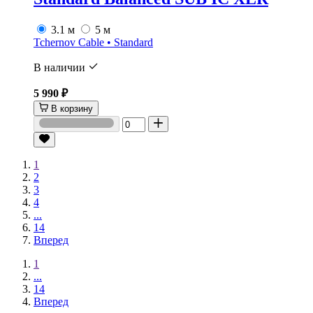
3.1 м
5 м
Tchernov Cable • Standard
В наличии
5 990 ₽
В корзину
1
2
3
4
...
14
Вперед
1
...
14
Вперед