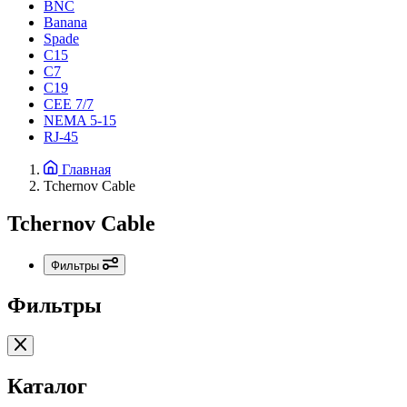
BNC
Banana
Spade
C15
С7
C19
CEE 7/7
NEMA 5-15
RJ-45
Главная
Tchernov Cable
Tchernov Cable
Фильтры
Фильтры
Каталог