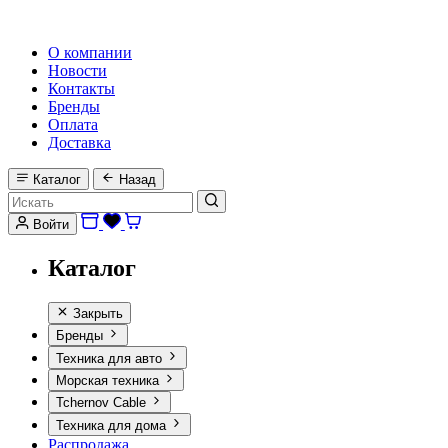
HI-FI, MARINE & CAR AUDIO WORLDWIDE
О компании
Новости
Контакты
Бренды
Оплата
Доставка
Каталог
Назад
Войти
Каталог
Закрыть
Бренды
Техника для авто
Морская техника
Tchernov Cable
Техника для дома
Распродажа