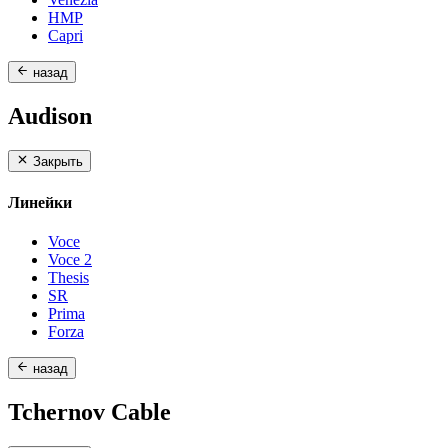
HMP
Capri
назад
Audison
Закрыть
Линейки
Voce
Voce 2
Thesis
SR
Prima
Forza
назад
Tchernov Cable