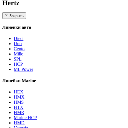
Hertz
Закрыть
Линейки авто
Dieci
Uno
Cento
Mille
SPL
HCP
ML Power
Линейки Marine
HEX
HMX
HMS
HTX
HMR
Marine HCP
HMD
Venezia