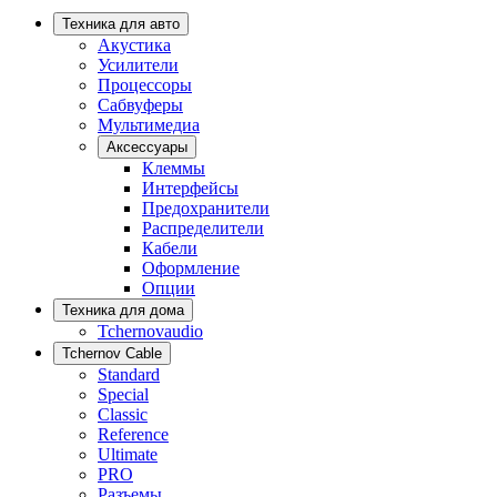
Техника для авто
Акустика
Усилители
Процессоры
Сабвуферы
Мультимедиа
Аксессуары
Клеммы
Интерфейсы
Предохранители
Распределители
Кабели
Оформление
Опции
Техника для дома
Tchernovaudio
Tchernov Cable
Standard
Special
Classic
Reference
Ultimate
PRO
Разъемы