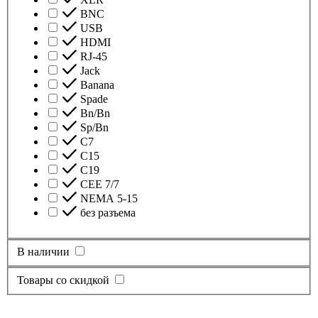
BNC
USB
HDMI
RJ-45
Jack
Banana
Spade
Bn/Bn
Sp/Bn
С7
C15
C19
CEE 7/7
NEMA 5-15
без разъема
В наличии
Товары со скидкой