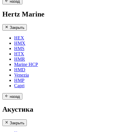
назад
Hertz Marine
Закрыть
HEX
HMX
HMS
HTX
HMR
Marine HCP
HMD
Venezia
HMP
Capri
назад
Акустика
Закрыть