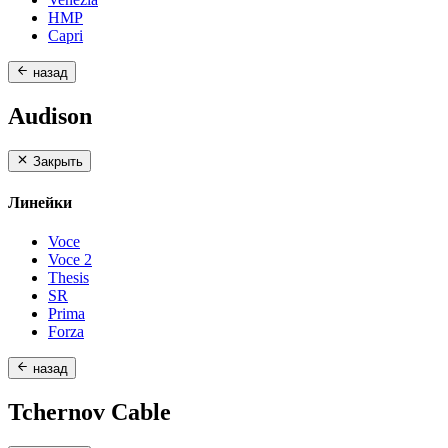
HMP
Capri
назад
Audison
Закрыть
Линейки
Voce
Voce 2
Thesis
SR
Prima
Forza
назад
Tchernov Cable