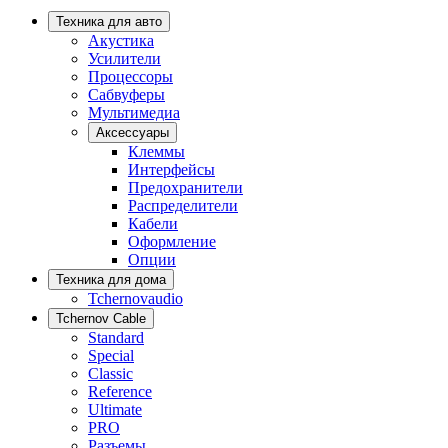
Техника для авто
Акустика
Усилители
Процессоры
Сабвуферы
Мультимедиа
Аксессуары
Клеммы
Интерфейсы
Предохранители
Распределители
Кабели
Оформление
Опции
Техника для дома
Tchernovaudio
Tchernov Cable
Standard
Special
Classic
Reference
Ultimate
PRO
Разъемы