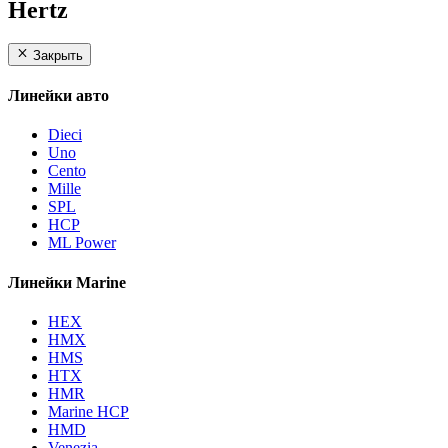
Hertz
Закрыть
Линейки авто
Dieci
Uno
Cento
Mille
SPL
HCP
ML Power
Линейки Marine
HEX
HMX
HMS
HTX
HMR
Marine HCP
HMD
Venezia