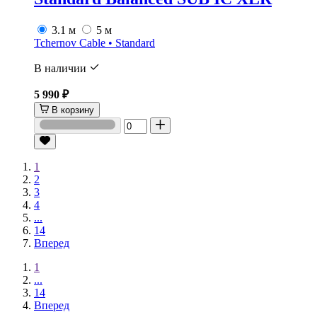
3.1 м
5 м
Tchernov Cable • Standard
В наличии
5 990 ₽
В корзину
1
2
3
4
...
14
Вперед
1
...
14
Вперед