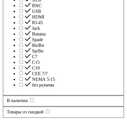
BNC
USB
HDMI
RJ-45
Jack
Banana
Spade
Bn/Bn
Sp/Bn
С7
C15
C19
CEE 7/7
NEMA 5-15
без разъема
В наличии
Товары со скидкой