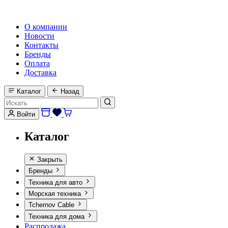
HI-FI, MARINE & CAR AUDIO WORLDWIDE
О компании
Новости
Контакты
Бренды
Оплата
Доставка
Каталог
Назад
Войти
Каталог
Закрыть
Бренды
Техника для авто
Морская техника
Tchernov Cable
Техника для дома
Распродажа