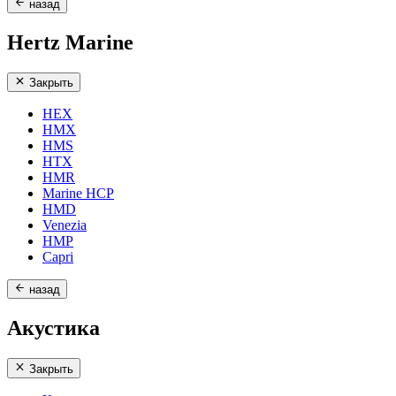
назад
Hertz Marine
Закрыть
HEX
HMX
HMS
HTX
HMR
Marine HCP
HMD
Venezia
HMP
Capri
назад
Акустика
Закрыть