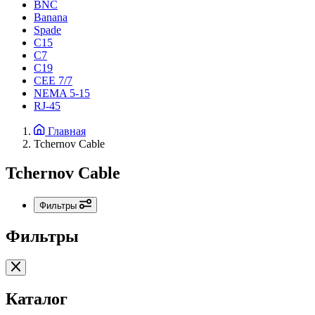
BNC
Banana
Spade
C15
С7
C19
CEE 7/7
NEMA 5-15
RJ-45
Главная
Tchernov Cable
Tchernov Cable
Фильтры
Фильтры
Каталог