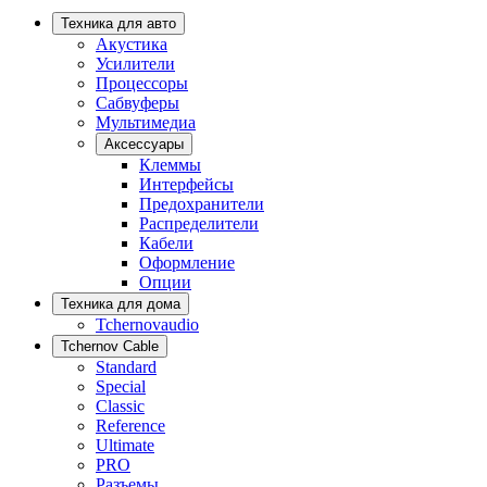
Техника для авто
Акустика
Усилители
Процессоры
Сабвуферы
Мультимедиа
Аксессуары
Клеммы
Интерфейсы
Предохранители
Распределители
Кабели
Оформление
Опции
Техника для дома
Tchernovaudio
Tchernov Cable
Standard
Special
Classic
Reference
Ultimate
PRO
Разъемы