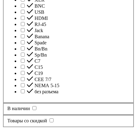
BNC
USB
HDMI
RJ-45
Jack
Banana
Spade
Bn/Bn
Sp/Bn
С7
C15
C19
CEE 7/7
NEMA 5-15
без разъема
В наличии
Товары со скидкой