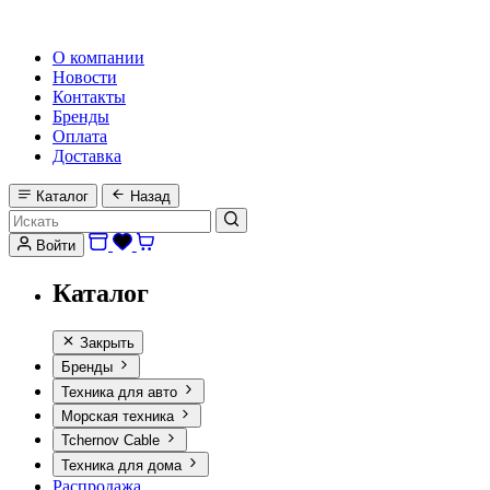
HI-FI, MARINE & CAR AUDIO WORLDWIDE
О компании
Новости
Контакты
Бренды
Оплата
Доставка
Каталог
Назад
Войти
Каталог
Закрыть
Бренды
Техника для авто
Морская техника
Tchernov Cable
Техника для дома
Распродажа