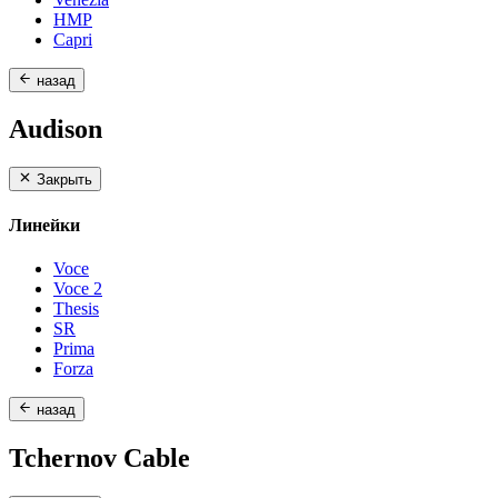
HMP
Capri
назад
Audison
Закрыть
Линейки
Voce
Voce 2
Thesis
SR
Prima
Forza
назад
Tchernov Cable