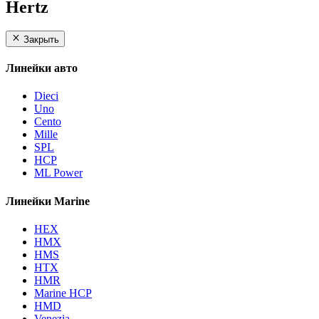
Hertz
Закрыть
Линейки авто
Dieci
Uno
Cento
Mille
SPL
HCP
ML Power
Линейки Marine
HEX
HMX
HMS
HTX
HMR
Marine HCP
HMD
Venezia