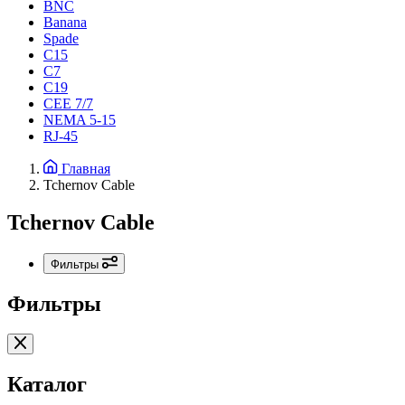
BNC
Banana
Spade
C15
С7
C19
CEE 7/7
NEMA 5-15
RJ-45
Главная
Tchernov Cable
Tchernov Cable
Фильтры
Фильтры
Каталог