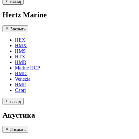
назад
Hertz Marine
Закрыть
HEX
HMX
HMS
HTX
HMR
Marine HCP
HMD
Venezia
HMP
Capri
назад
Акустика
Закрыть