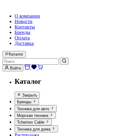
HI-FI, MARINE & CAR AUDIO WORLDWIDE
О компании
Новости
Контакты
Бренды
Оплата
Доставка
Каталог
Войти
Каталог
Закрыть
Бренды
Техника для авто
Морская техника
Tchernov Cable
Техника для дома
Распродажа