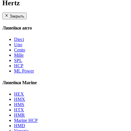
Hertz
Закрыть
Линейки авто
Dieci
Uno
Cento
Mille
SPL
HCP
ML Power
Линейки Marine
HEX
HMX
HMS
HTX
HMR
Marine HCP
HMD
Venezia