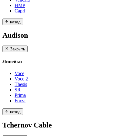
HMP
Capri
назад
Audison
Закрыть
Линейки
Voce
Voce 2
Thesis
SR
Prima
Forza
назад
Tchernov Cable