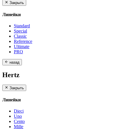
Закрыть
Линейки
Standard
Special
Classic
Reference
Ultimate
PRO
назад
Hertz
Закрыть
Линейки
Dieci
Uno
Cento
Mille