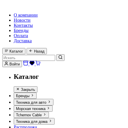
HI-FI, MARINE & CAR AUDIO WORLDWIDE
О компании
Новости
Контакты
Бренды
Оплата
Доставка
Каталог
Назад
Войти
Каталог
Закрыть
Бренды
Техника для авто
Морская техника
Tchernov Cable
Техника для дома
Распродажа