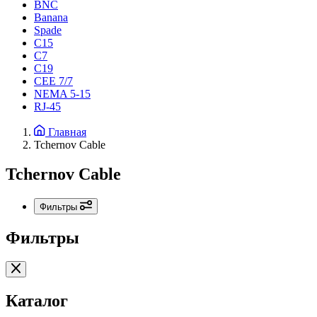
BNC
Banana
Spade
C15
С7
C19
CEE 7/7
NEMA 5-15
RJ-45
Главная
Tchernov Cable
Tchernov Cable
Фильтры
Фильтры
Каталог