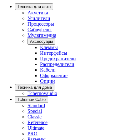
Техника для авто
Акустика
Усилители
Процессоры
Сабвуферы
Мультимедиа
Аксессуары
Клеммы
Интерфейсы
Предохранители
Распределители
Кабели
Оформление
Опции
Техника для дома
Tchernovaudio
Tchernov Cable
Standard
Special
Classic
Reference
Ultimate
PRO
Разъемы