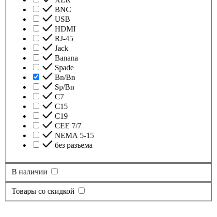
BNC
USB
HDMI
RJ-45
Jack
Banana
Spade
Bn/Bn
Sp/Bn
С7
C15
C19
CEE 7/7
NEMA 5-15
без разъема
В наличии
Товары со скидкой