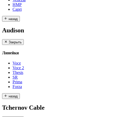
HMP
Capri
назад
Audison
Закрыть
Линейки
Voce
Voce 2
Thesis
SR
Prima
Forza
назад
Tchernov Cable