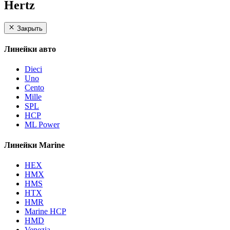
Hertz
Закрыть
Линейки авто
Dieci
Uno
Cento
Mille
SPL
HCP
ML Power
Линейки Marine
HEX
HMX
HMS
HTX
HMR
Marine HCP
HMD
Venezia