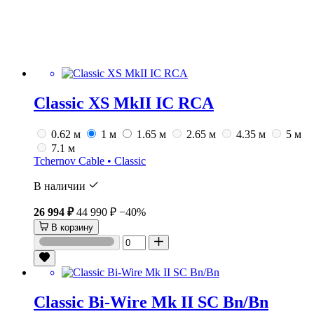
Classic XS MkII IC RCA
0.62 м
1 м
1.65 м
2.65 м
4.35 м
5 м
7.1 м
Tchernov Cable • Classic
В наличии
26 994 ₽
44 990 ₽
−40%
В корзину
Classic Bi-Wire Mk II SC Bn/Bn