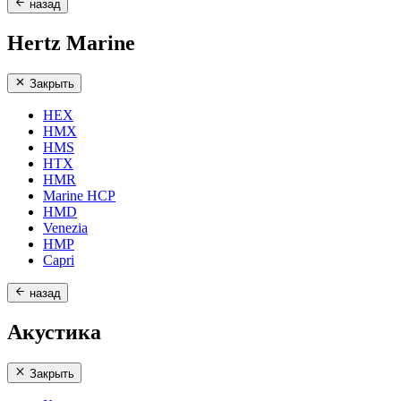
назад
Hertz Marine
Закрыть
HEX
HMX
HMS
HTX
HMR
Marine HCP
HMD
Venezia
HMP
Capri
назад
Акустика
Закрыть