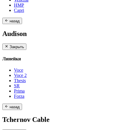
HMP
Capri
назад
Audison
Закрыть
Линейки
Voce
Voce 2
Thesis
SR
Prima
Forza
назад
Tchernov Cable