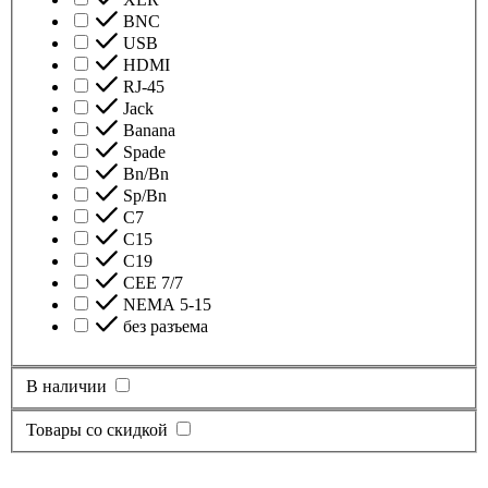
BNC
USB
HDMI
RJ-45
Jack
Banana
Spade
Bn/Bn
Sp/Bn
С7
C15
C19
CEE 7/7
NEMA 5-15
без разъема
В наличии
Товары со скидкой