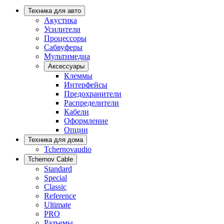
Техника для авто
Акустика
Усилители
Процессоры
Сабвуферы
Мультимедиа
Аксессуары
Клеммы
Интерфейсы
Предохранители
Распределители
Кабели
Оформление
Опции
Техника для дома
Tchernovaudio
Tchernov Cable
Standard
Special
Classic
Reference
Ultimate
PRO
Разъемы