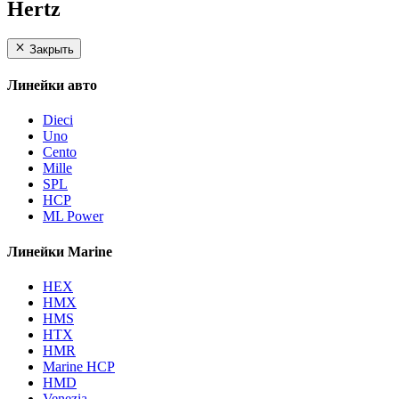
Hertz
Закрыть
Линейки авто
Dieci
Uno
Cento
Mille
SPL
HCP
ML Power
Линейки Marine
HEX
HMX
HMS
HTX
HMR
Marine HCP
HMD
Venezia