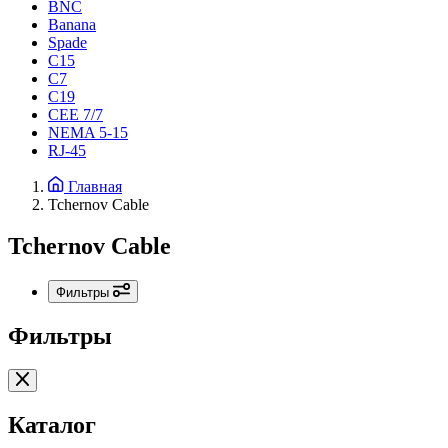
BNC
Banana
Spade
C15
С7
C19
CEE 7/7
NEMA 5-15
RJ-45
Главная
Tchernov Cable
Tchernov Cable
Фильтры
Фильтры
Каталог