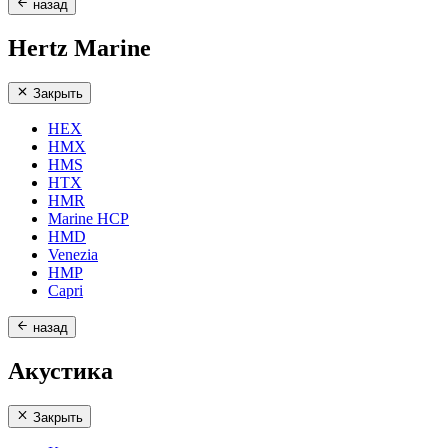
назад
Hertz Marine
Закрыть
HEX
HMX
HMS
HTX
HMR
Marine HCP
HMD
Venezia
HMP
Capri
назад
Акустика
Закрыть