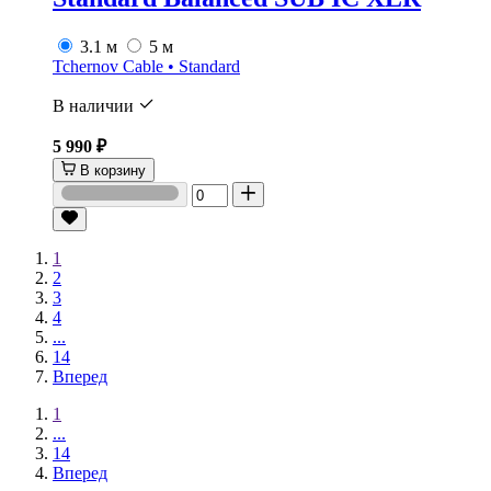
3.1 м
5 м
Tchernov Cable • Standard
В наличии
5 990 ₽
В корзину
1
2
3
4
...
14
Вперед
1
...
14
Вперед