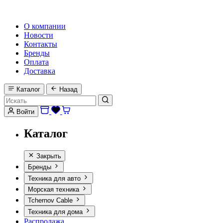
HI-FI, MARINE & CAR AUDIO WORLDWIDE
О компании
Новости
Контакты
Бренды
Оплата
Доставка
Каталог
Назад
Войти
Каталог
Закрыть
Бренды
Техника для авто
Морская техника
Tchernov Cable
Техника для дома
Распродажа