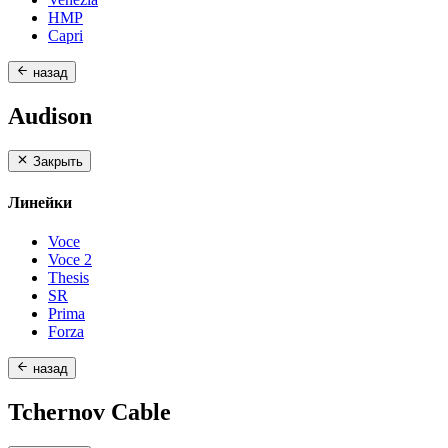
HMP
Capri
назад
Audison
Закрыть
Линейки
Voce
Voce 2
Thesis
SR
Prima
Forza
назад
Tchernov Cable