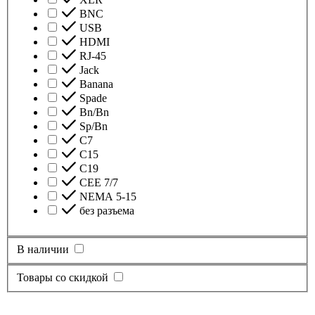
BNC
USB
HDMI
RJ-45
Jack
Banana
Spade
Bn/Bn
Sp/Bn
С7
C15
C19
CEE 7/7
NEMA 5-15
без разъема
В наличии
Товары со скидкой