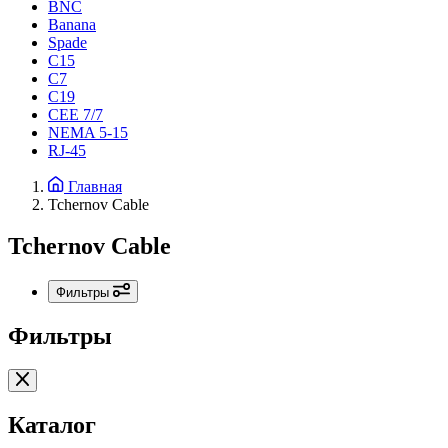
BNC
Banana
Spade
C15
С7
C19
CEE 7/7
NEMA 5-15
RJ-45
Главная
Tchernov Cable
Tchernov Cable
Фильтры
Фильтры
Каталог