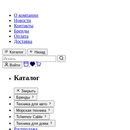
HI-FI, MARINE & CAR AUDIO WORLDWIDE
О компании
Новости
Контакты
Бренды
Оплата
Доставка
Каталог
Назад
Войти
Каталог
Закрыть
Бренды
Техника для авто
Морская техника
Tchernov Cable
Техника для дома
Распродажа