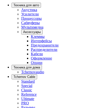
Техника для авто
Акустика
Усилители
Процессоры
Сабвуферы
Мультимедиа
Аксессуары
Клеммы
Интерфейсы
Предохранители
Распределители
Кабели
Оформление
Опции
Техника для дома
Tchernovaudio
Tchernov Cable
Standard
Special
Classic
Reference
Ultimate
PRO
Разъемы