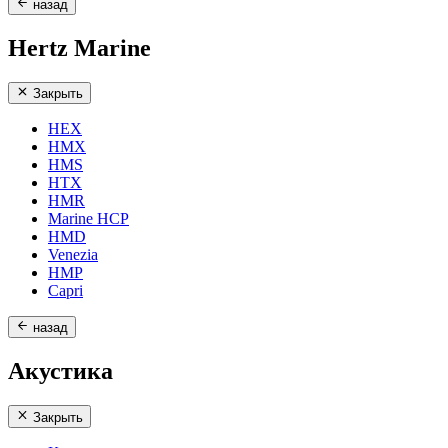
назад
Hertz Marine
Закрыть
HEX
HMX
HMS
HTX
HMR
Marine HCP
HMD
Venezia
HMP
Capri
назад
Акустика
Закрыть