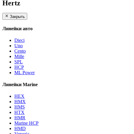
Hertz
Закрыть
Линейки авто
Dieci
Uno
Cento
Mille
SPL
HCP
ML Power
Линейки Marine
HEX
HMX
HMS
HTX
HMR
Marine HCP
HMD
Venezia