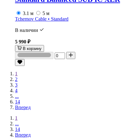
3.1 м
5 м
Tchernov Cable • Standard
В наличии
5 990 ₽
В корзину
1
2
3
4
...
14
Вперед
1
...
14
Вперед