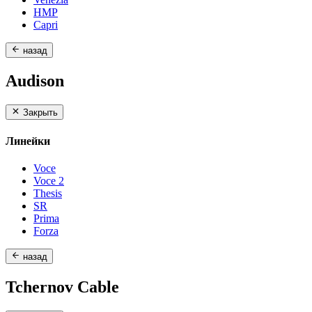
HMP
Capri
назад
Audison
Закрыть
Линейки
Voce
Voce 2
Thesis
SR
Prima
Forza
назад
Tchernov Cable