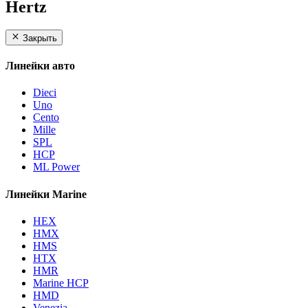
Hertz
Закрыть
Линейки авто
Dieci
Uno
Cento
Mille
SPL
HCP
ML Power
Линейки Marine
HEX
HMX
HMS
HTX
HMR
Marine HCP
HMD
Venezia