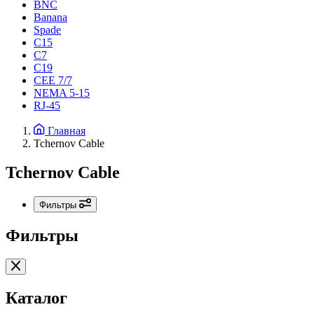
BNC
Banana
Spade
C15
С7
C19
CEE 7/7
NEMA 5-15
RJ-45
Главная
Tchernov Cable
Tchernov Cable
Фильтры
Фильтры
Каталог