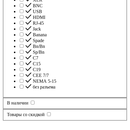
BNC
USB
HDMI
RJ-45
Jack
Banana
Spade
Bn/Bn
Sp/Bn
С7
C15
C19
CEE 7/7
NEMA 5-15
без разъема
В наличии
Товары со скидкой