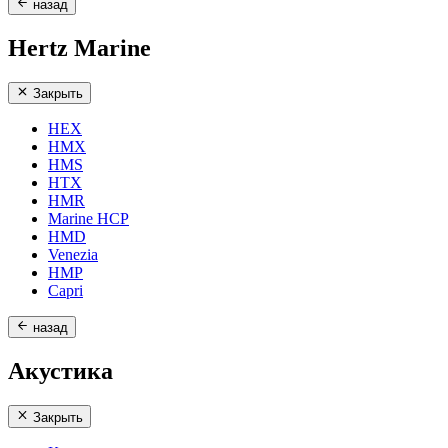
назад
Hertz Marine
Закрыть
HEX
HMX
HMS
HTX
HMR
Marine HCP
HMD
Venezia
HMP
Capri
назад
Акустика
Закрыть