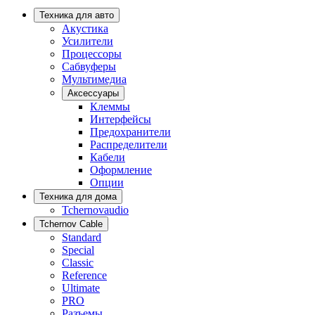
Техника для авто
Акустика
Усилители
Процессоры
Сабвуферы
Мультимедиа
Аксессуары
Клеммы
Интерфейсы
Предохранители
Распределители
Кабели
Оформление
Опции
Техника для дома
Tchernovaudio
Tchernov Cable
Standard
Special
Classic
Reference
Ultimate
PRO
Разъемы