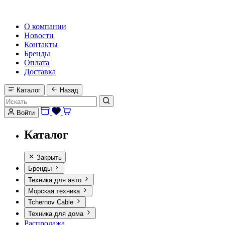
HI-FI, MARINE & CAR AUDIO WORLDWIDE
О компании
Новости
Контакты
Бренды
Оплата
Доставка
Каталог
Назад
Войти
Каталог
Закрыть
Бренды
Техника для авто
Морская техника
Tchernov Cable
Техника для дома
Распродажа