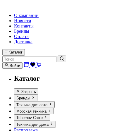
HI-FI, MARINE & CAR AUDIO WORLDWIDE
О компании
Новости
Контакты
Бренды
Оплата
Доставка
Каталог
Войти
Каталог
Закрыть
Бренды
Техника для авто
Морская техника
Tchernov Cable
Техника для дома
Распродажа