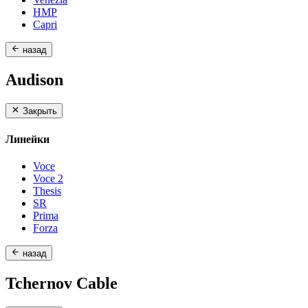
HMP
Capri
назад
Audison
Закрыть
Линейки
Voce
Voce 2
Thesis
SR
Prima
Forza
назад
Tchernov Cable