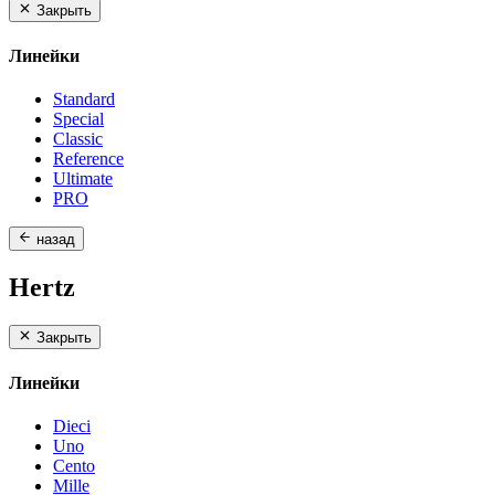
Закрыть
Линейки
Standard
Special
Classic
Reference
Ultimate
PRO
назад
Hertz
Закрыть
Линейки
Dieci
Uno
Cento
Mille