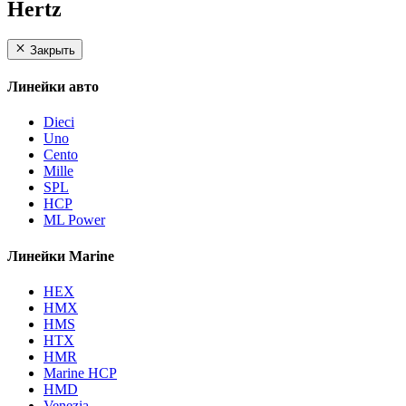
Hertz
Закрыть
Линейки авто
Dieci
Uno
Cento
Mille
SPL
HCP
ML Power
Линейки Marine
HEX
HMX
HMS
HTX
HMR
Marine HCP
HMD
Venezia