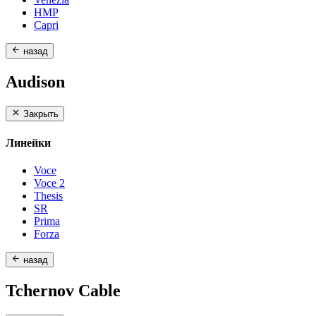
HMP
Capri
назад
Audison
Закрыть
Линейки
Voce
Voce 2
Thesis
SR
Prima
Forza
назад
Tchernov Cable