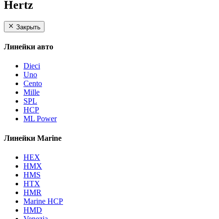
Hertz
Закрыть
Линейки авто
Dieci
Uno
Cento
Mille
SPL
HCP
ML Power
Линейки Marine
HEX
HMX
HMS
HTX
HMR
Marine HCP
HMD
Venezia