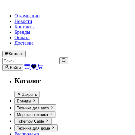
HI-FI, MARINE & CAR AUDIO WORLDWIDE
О компании
Новости
Контакты
Бренды
Оплата
Доставка
Каталог
Войти
Каталог
Закрыть
Бренды
Техника для авто
Морская техника
Tchernov Cable
Техника для дома
Распродажа