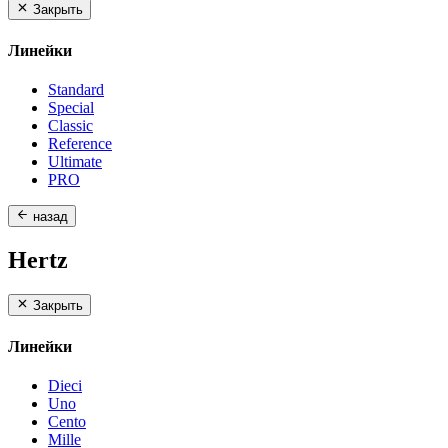
Закрыть
Линейки
Standard
Special
Classic
Reference
Ultimate
PRO
назад
Hertz
Закрыть
Линейки
Dieci
Uno
Cento
Mille