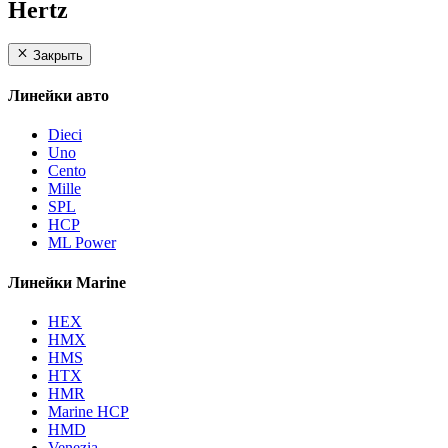
Hertz
Закрыть
Линейки авто
Dieci
Uno
Cento
Mille
SPL
HCP
ML Power
Линейки Marine
HEX
HMX
HMS
HTX
HMR
Marine HCP
HMD
Venezia