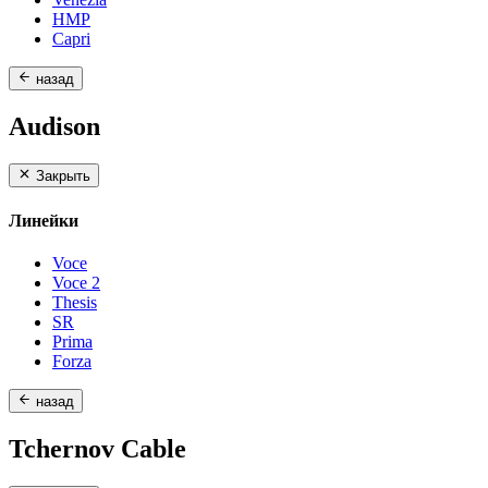
HMP
Capri
назад
Audison
Закрыть
Линейки
Voce
Voce 2
Thesis
SR
Prima
Forza
назад
Tchernov Cable