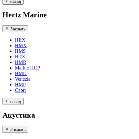
назад
Hertz Marine
Закрыть
HEX
HMX
HMS
HTX
HMR
Marine HCP
HMD
Venezia
HMP
Capri
назад
Акустика
Закрыть