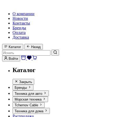
HI-FI, MARINE & CAR AUDIO WORLDWIDE
О компании
Новости
Контакты
Бренды
Оплата
Доставка
Каталог
Назад
Войти
Каталог
Закрыть
Бренды
Техника для авто
Морская техника
Tchernov Cable
Техника для дома
Распродажа