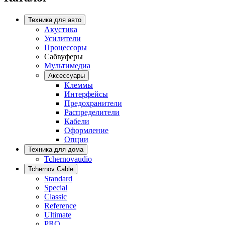
Техника для авто
Акустика
Усилители
Процессоры
Сабвуферы
Мультимедиа
Аксессуары
Клеммы
Интерфейсы
Предохранители
Распределители
Кабели
Оформление
Опции
Техника для дома
Tchernovaudio
Tchernov Cable
Standard
Special
Classic
Reference
Ultimate
PRO