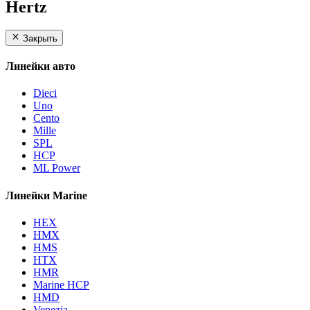
Hertz
Закрыть
Линейки авто
Dieci
Uno
Cento
Mille
SPL
HCP
ML Power
Линейки Marine
HEX
HMX
HMS
HTX
HMR
Marine HCP
HMD
Venezia