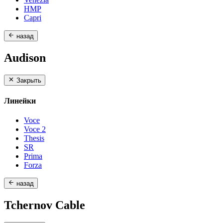
HMP
Capri
назад
Audison
Закрыть
Линейки
Voce
Voce 2
Thesis
SR
Prima
Forza
назад
Tchernov Cable