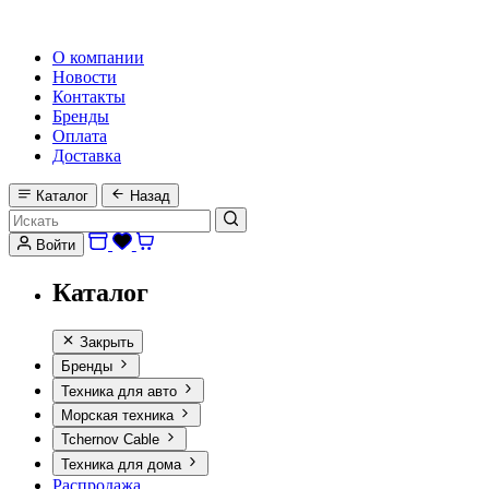
HI-FI, MARINE & CAR AUDIO WORLDWIDE
О компании
Новости
Контакты
Бренды
Оплата
Доставка
Каталог
Назад
Войти
Каталог
Закрыть
Бренды
Техника для авто
Морская техника
Tchernov Cable
Техника для дома
Распродажа