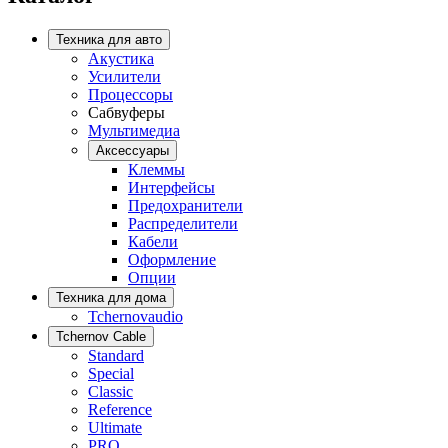
Техника для авто
Акустика
Усилители
Процессоры
Сабвуферы
Мультимедиа
Аксессуары
Клеммы
Интерфейсы
Предохранители
Распределители
Кабели
Оформление
Опции
Техника для дома
Tchernovaudio
Tchernov Cable
Standard
Special
Classic
Reference
Ultimate
PRO