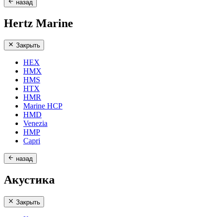
назад
Hertz Marine
Закрыть
HEX
HMX
HMS
HTX
HMR
Marine HCP
HMD
Venezia
HMP
Capri
назад
Акустика
Закрыть