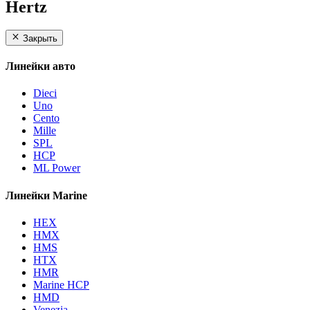
Hertz
Закрыть
Линейки авто
Dieci
Uno
Cento
Mille
SPL
HCP
ML Power
Линейки Marine
HEX
HMX
HMS
HTX
HMR
Marine HCP
HMD
Venezia