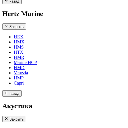
назад
Hertz Marine
Закрыть
HEX
HMX
HMS
HTX
HMR
Marine HCP
HMD
Venezia
HMP
Capri
назад
Акустика
Закрыть