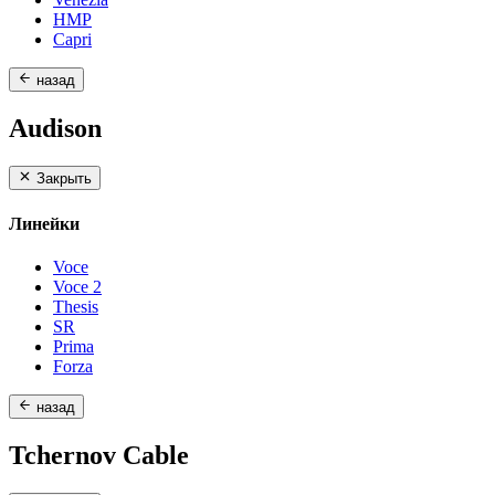
HMP
Capri
назад
Audison
Закрыть
Линейки
Voce
Voce 2
Thesis
SR
Prima
Forza
назад
Tchernov Cable