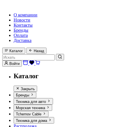
HI-FI, MARINE & CAR AUDIO WORLDWIDE
О компании
Новости
Контакты
Бренды
Оплата
Доставка
Каталог
Назад
Войти
Каталог
Закрыть
Бренды
Техника для авто
Морская техника
Tchernov Cable
Техника для дома
Распродажа