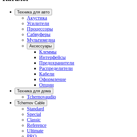
Техника для авто
Акустика
Усилители
Процессоры
Сабвуферы
Мультимедиа
Аксессуары
Клеммы
Интерфейсы
Предохранители
Распределители
Кабели
Оформление
Опции
Техника для дома
Tchernovaudio
Tchernov Cable
Standard
Special
Classic
Reference
Ultimate
PRO