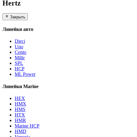
Hertz
Закрыть
Линейки авто
Dieci
Uno
Cento
Mille
SPL
HCP
ML Power
Линейки Marine
HEX
HMX
HMS
HTX
HMR
Marine HCP
HMD
Venezia