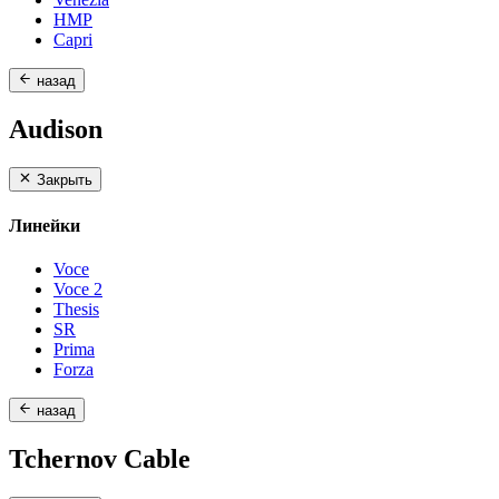
HMP
Capri
назад
Audison
Закрыть
Линейки
Voce
Voce 2
Thesis
SR
Prima
Forza
назад
Tchernov Cable