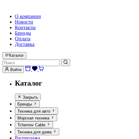
HI-FI, MARINE & CAR AUDIO WORLDWIDE
О компании
Новости
Контакты
Бренды
Оплата
Доставка
Каталог
Войти
Каталог
Закрыть
Бренды
Техника для авто
Морская техника
Tchernov Cable
Техника для дома
Распродажа