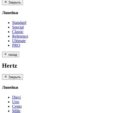
Закрыть
Линейки
Standard
Special
Classic
Reference
Ultimate
PRO
назад
Hertz
Закрыть
Линейки
Dieci
Uno
Cento
Mille