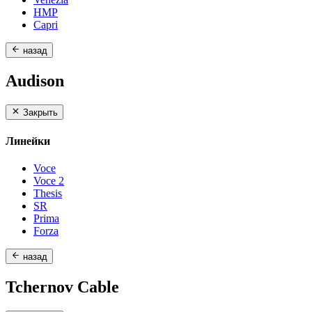
HMP
Capri
назад
Audison
Закрыть
Линейки
Voce
Voce 2
Thesis
SR
Prima
Forza
назад
Tchernov Cable