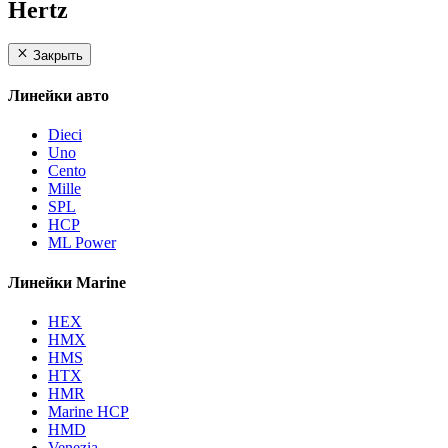
Hertz
Закрыть
Линейки авто
Dieci
Uno
Cento
Mille
SPL
HCP
ML Power
Линейки Marine
HEX
HMX
HMS
HTX
HMR
Marine HCP
HMD
Venezia