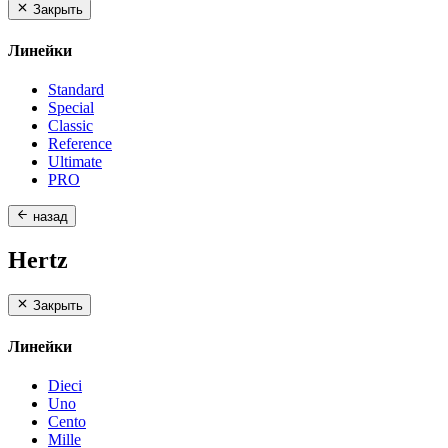
Закрыть
Линейки
Standard
Special
Classic
Reference
Ultimate
PRO
назад
Hertz
Закрыть
Линейки
Dieci
Uno
Cento
Mille