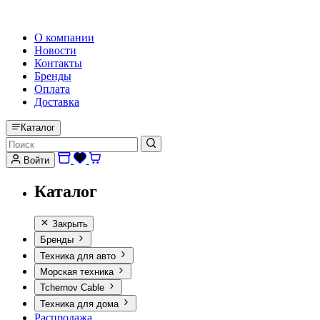
HI-FI, MARINE & CAR AUDIO WORLDWIDE
О компании
Новости
Контакты
Бренды
Оплата
Доставка
Каталог
Войти
Каталог
Закрыть
Бренды
Техника для авто
Морская техника
Tchernov Cable
Техника для дома
Распродажа