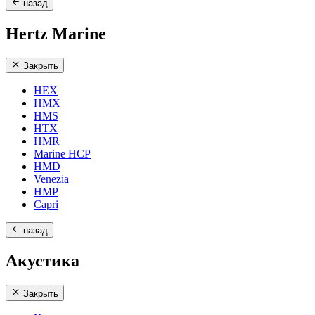
назад
Hertz Marine
Закрыть
HEX
HMX
HMS
HTX
HMR
Marine HCP
HMD
Venezia
HMP
Capri
назад
Акустика
Закрыть