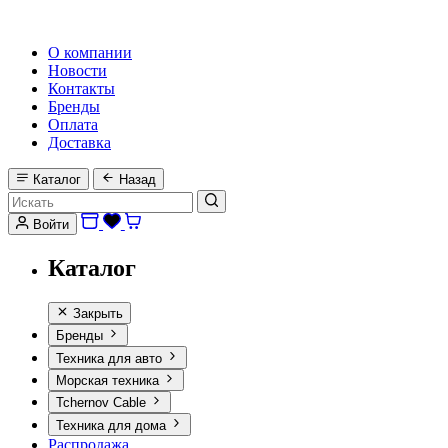
HI-FI, MARINE & CAR AUDIO WORLDWIDE
О компании
Новости
Контакты
Бренды
Оплата
Доставка
Каталог
Назад
Войти
Каталог
Закрыть
Бренды
Техника для авто
Морская техника
Tchernov Cable
Техника для дома
Распродажа