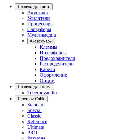
Техника для авто
Акустика
Усилители
Процессоры
Сабвуферы
Мультимедиа
Аксессуары
Клеммы
Интерфейсы
Предохранители
Распределители
Кабели
Оформление
Опции
Техника для дома
Tchernovaudio
Tchernov Cable
Standard
Special
Classic
Reference
Ultimate
PRO
Разъемы