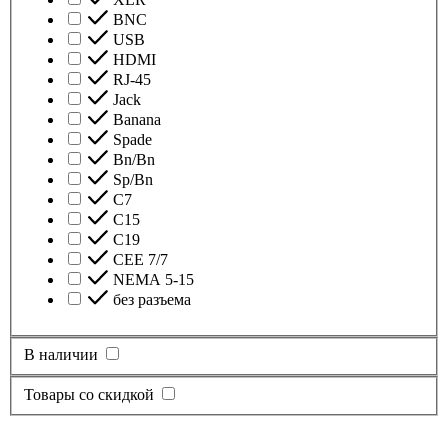
BNC
USB
HDMI
RJ-45
Jack
Banana
Spade
Bn/Bn
Sp/Bn
С7
C15
C19
CEE 7/7
NEMA 5-15
без разъема
В наличии
Товары со скидкой