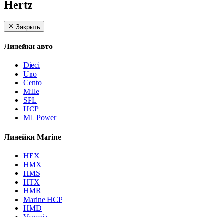
Hertz
Закрыть
Линейки авто
Dieci
Uno
Cento
Mille
SPL
HCP
ML Power
Линейки Marine
HEX
HMX
HMS
HTX
HMR
Marine HCP
HMD
Venezia