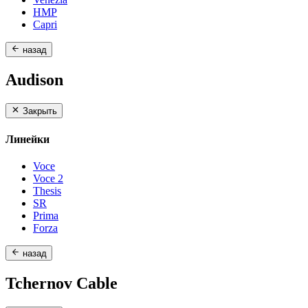
HMP
Capri
назад
Audison
Закрыть
Линейки
Voce
Voce 2
Thesis
SR
Prima
Forza
назад
Tchernov Cable