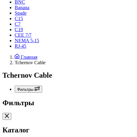
BNC
Banana
Spade
C15
С7
C19
CEE 7/7
NEMA 5-15
RJ-45
Главная
Tchernov Cable
Tchernov Cable
Фильтры
Фильтры
Каталог