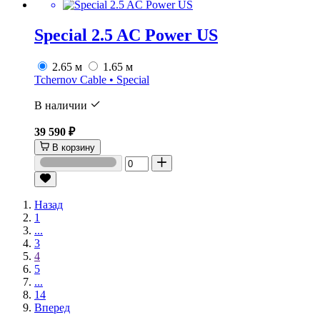
Special 2.5 AC Power US
2.65 м
1.65 м
Tchernov Cable • Special
В наличии
39 590 ₽
В корзину
Назад
1
...
3
4
5
...
14
Вперед