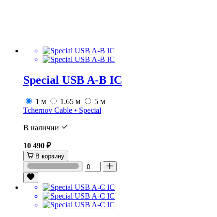
Special USB A-B IC
1 м
1.65 м
5 м
Tchernov Cable • Special
В наличии
10 490 ₽
В корзину