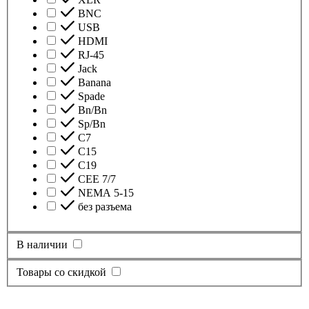
BNC
USB
HDMI
RJ-45
Jack
Banana
Spade
Bn/Bn
Sp/Bn
С7
C15
C19
CEE 7/7
NEMA 5-15
без разъема
В наличии
Товары со скидкой