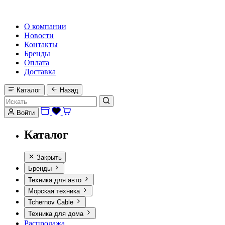
HI-FI, MARINE & CAR AUDIO WORLDWIDE
О компании
Новости
Контакты
Бренды
Оплата
Доставка
Каталог
Назад
Войти
Каталог
Закрыть
Бренды
Техника для авто
Морская техника
Tchernov Cable
Техника для дома
Распродажа