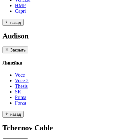
HMP
Capri
назад
Audison
Закрыть
Линейки
Voce
Voce 2
Thesis
SR
Prima
Forza
назад
Tchernov Cable