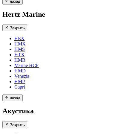
назад
Hertz Marine
Закрыть
HEX
HMX
HMS
HTX
HMR
Marine HCP
HMD
Venezia
HMP
Capri
назад
Акустика
Закрыть