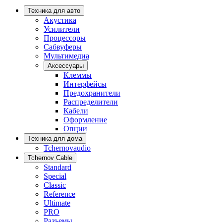
Техника для авто
Акустика
Усилители
Процессоры
Сабвуферы
Мультимедиа
Аксессуары
Клеммы
Интерфейсы
Предохранители
Распределители
Кабели
Оформление
Опции
Техника для дома
Tchernovaudio
Tchernov Cable
Standard
Special
Classic
Reference
Ultimate
PRO
Разъемы