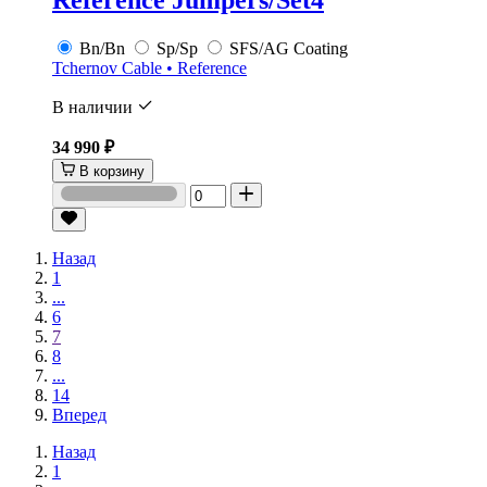
Reference Jumpers/Set4
Bn/Bn
Sp/Sp
SFS/AG Coating
Tchernov Cable • Reference
В наличии
34 990 ₽
В корзину
Назад
1
...
6
7
8
...
14
Вперед
Назад
1