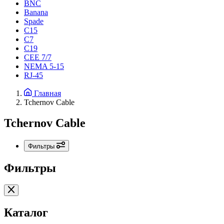
BNC
Banana
Spade
C15
С7
C19
CEE 7/7
NEMA 5-15
RJ-45
Главная
Tchernov Cable
Tchernov Cable
Фильтры
Фильтры
Каталог