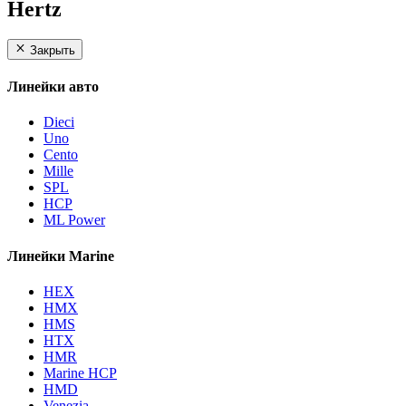
Hertz
Закрыть
Линейки авто
Dieci
Uno
Cento
Mille
SPL
HCP
ML Power
Линейки Marine
HEX
HMX
HMS
HTX
HMR
Marine HCP
HMD
Venezia