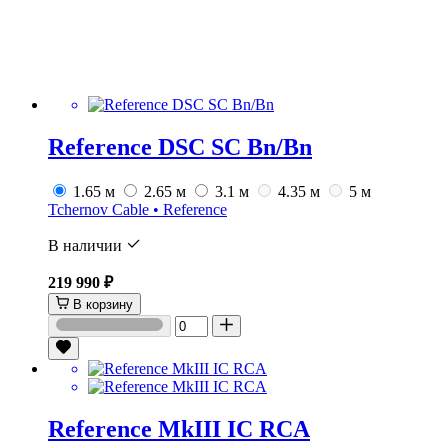
Reference DSC SC Bn/Bn
1.65 м
2.65 м
3.1 м
4.35 м
5 м
Tchernov Cable • Reference
В наличии
219 990 ₽
В корзину
Reference MkIII IC RCA