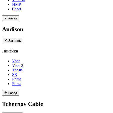
HMP
Capri
назад
Audison
Закрыть
Линейки
Voce
Voce 2
Thesis
SR
Prima
Forza
назад
Tchernov Cable