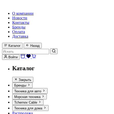
HI-FI, MARINE & CAR AUDIO WORLDWIDE
О компании
Новости
Контакты
Бренды
Оплата
Доставка
Каталог
Назад
Войти
Каталог
Закрыть
Бренды
Техника для авто
Морская техника
Tchernov Cable
Техника для дома
Распродажа