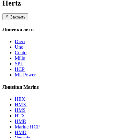
Hertz
Закрыть
Линейки авто
Dieci
Uno
Cento
Mille
SPL
HCP
ML Power
Линейки Marine
HEX
HMX
HMS
HTX
HMR
Marine HCP
HMD
Venezia