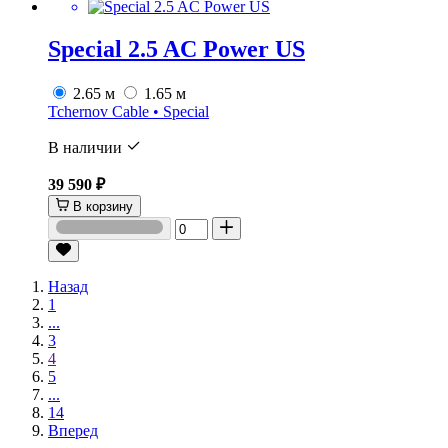
Special 2.5 AC Power US
2.65 м
1.65 м
Tchernov Cable • Special
В наличии
39 590 ₽
В корзину
Назад
1
...
3
4
5
...
14
Вперед