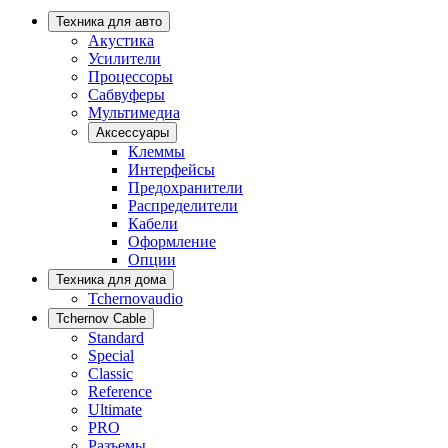
Техника для авто
Акустика
Усилители
Процессоры
Сабвуферы
Мультимедиа
Аксессуары
Клеммы
Интерфейсы
Предохранители
Распределители
Кабели
Оформление
Опции
Техника для дома
Tchernovaudio
Tchernov Cable
Standard
Special
Classic
Reference
Ultimate
PRO
Разъемы