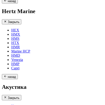
назад
Hertz Marine
Закрыть
HEX
HMX
HMS
HTX
HMR
Marine HCP
HMD
Venezia
HMP
Capri
назад
Акустика
Закрыть