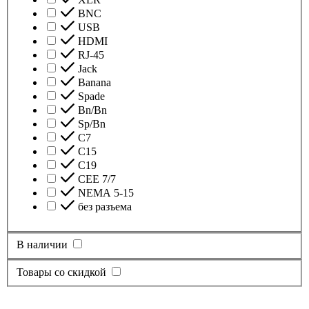
BNC
USB
HDMI
RJ-45
Jack
Banana
Spade
Bn/Bn
Sp/Bn
С7
C15
C19
CEE 7/7
NEMA 5-15
без разъема
В наличии
Товары со скидкой