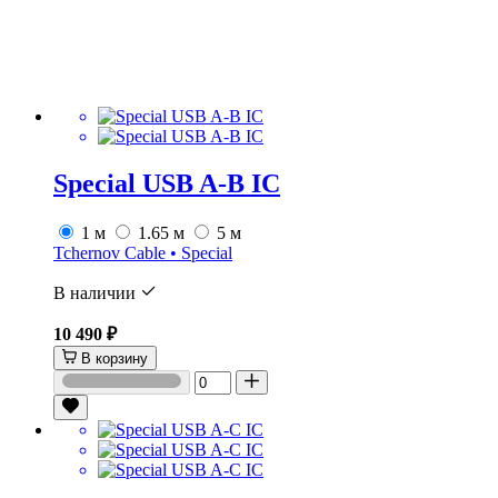
Special USB A-B IC
1 м
1.65 м
5 м
Tchernov Cable • Special
В наличии
10 490 ₽
В корзину