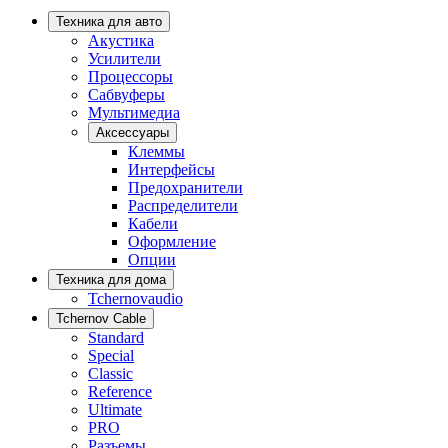
Техника для авто
Акустика
Усилители
Процессоры
Сабвуферы
Мультимедиа
Аксессуары
Клеммы
Интерфейсы
Предохранители
Распределители
Кабели
Оформление
Опции
Техника для дома
Tchernovaudio
Tchernov Cable
Standard
Special
Classic
Reference
Ultimate
PRO
Разъемы