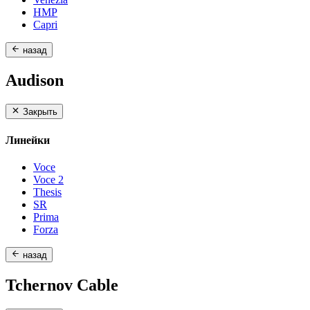
HMP
Capri
назад
Audison
Закрыть
Линейки
Voce
Voce 2
Thesis
SR
Prima
Forza
назад
Tchernov Cable