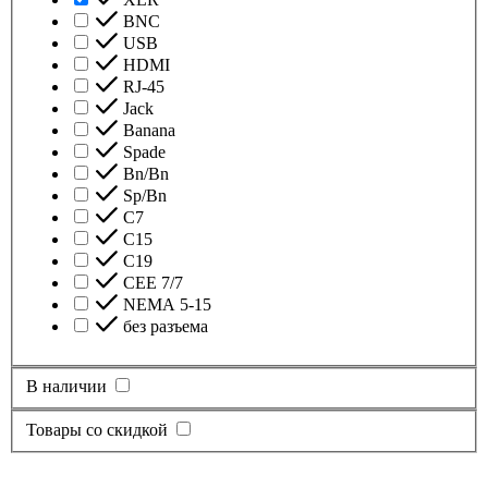
BNC
USB
HDMI
RJ-45
Jack
Banana
Spade
Bn/Bn
Sp/Bn
С7
C15
C19
CEE 7/7
NEMA 5-15
без разъема
В наличии
Товары со скидкой