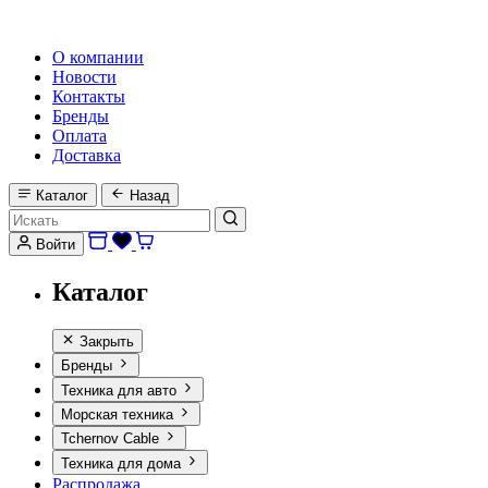
HI-FI, MARINE & CAR AUDIO WORLDWIDE
О компании
Новости
Контакты
Бренды
Оплата
Доставка
Каталог
Назад
Войти
Каталог
Закрыть
Бренды
Техника для авто
Морская техника
Tchernov Cable
Техника для дома
Распродажа