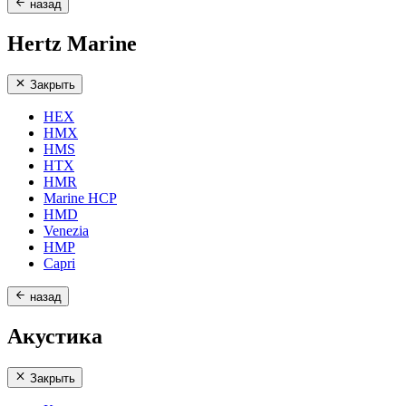
назад
Hertz Marine
Закрыть
HEX
HMX
HMS
HTX
HMR
Marine HCP
HMD
Venezia
HMP
Capri
назад
Акустика
Закрыть