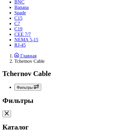
BNC
Banana
Spade
C15
С7
C19
CEE 7/7
NEMA 5-15
RJ-45
Главная
Tchernov Cable
Tchernov Cable
Фильтры
Фильтры
Каталог