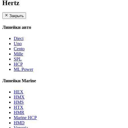
Hertz
Закрыть
Линейки авто
Dieci
Uno
Cento
Mille
SPL
HCP
ML Power
Линейки Marine
HEX
HMX
HMS
HTX
HMR
Marine HCP
HMD
Venezia