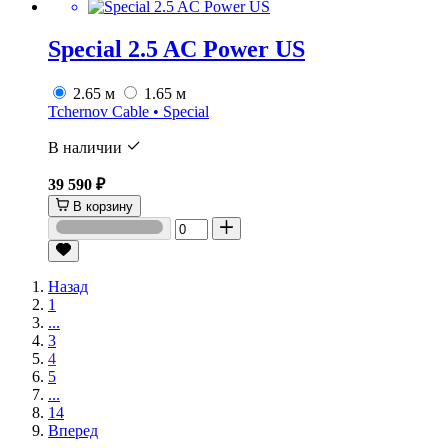
Special 2.5 AC Power US
2.65 м
1.65 м
Tchernov Cable • Special
В наличии
39 590 ₽
В корзину
Назад
1
...
3
4
5
...
14
Вперед