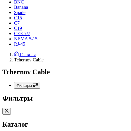
BNC
Banana
Spade
C15
С7
C19
CEE 7/7
NEMA 5-15
RJ-45
Главная
Tchernov Cable
Tchernov Cable
Фильтры
Фильтры
Каталог