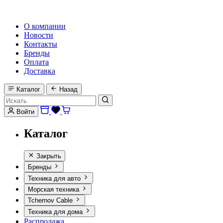
HI-FI, MARINE & CAR AUDIO WORLDWIDE
О компании
Новости
Контакты
Бренды
Оплата
Доставка
Каталог
Назад
Войти
Каталог
Закрыть
Бренды
Техника для авто
Морская техника
Tchernov Cable
Техника для дома
Распродажа