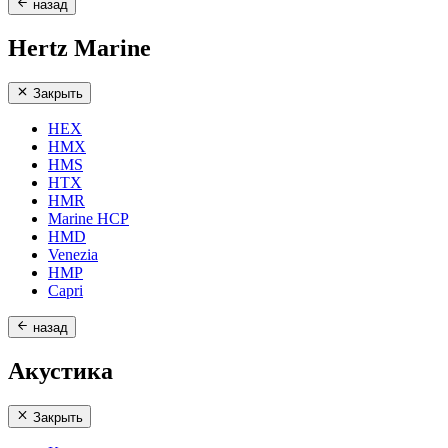
назад
Hertz Marine
Закрыть
HEX
HMX
HMS
HTX
HMR
Marine HCP
HMD
Venezia
HMP
Capri
назад
Акустика
Закрыть