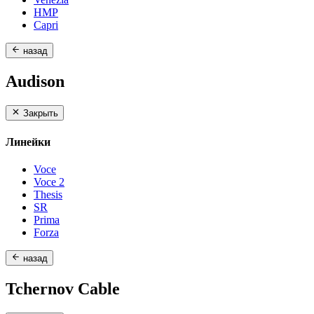
HMP
Capri
назад
Audison
Закрыть
Линейки
Voce
Voce 2
Thesis
SR
Prima
Forza
назад
Tchernov Cable