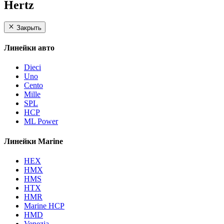
Hertz
Закрыть
Линейки авто
Dieci
Uno
Cento
Mille
SPL
HCP
ML Power
Линейки Marine
HEX
HMX
HMS
HTX
HMR
Marine HCP
HMD
Venezia