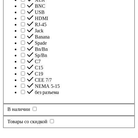
BNC
USB
HDMI
RJ-45
Jack
Banana
Spade
Bn/Bn
Sp/Bn
С7
C15
C19
CEE 7/7
NEMA 5-15
без разъема
В наличии
Товары со скидкой