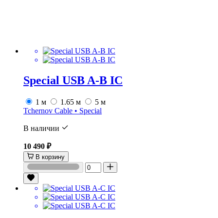
Special USB A-B IC
1 м
1.65 м
5 м
Tchernov Cable • Special
В наличии
10 490 ₽
В корзину