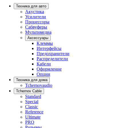
Техника для авто
Акустика
Усилители
Процессоры
Сабвуферы
Мультимедиа
Аксессуары
Клеммы
Интерфейсы
Предохранители
Распределители
Кабели
Оформление
Опции
Техника для дома
Tchernovaudio
Tchernov Cable
Standard
Special
Classic
Reference
Ultimate
PRO
Разъемы