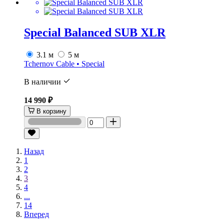
Special Balanced SUB XLR
3.1 м
5 м
Tchernov Cable • Special
В наличии
14 990 ₽
В корзину
Назад
1
2
3
4
...
14
Вперед