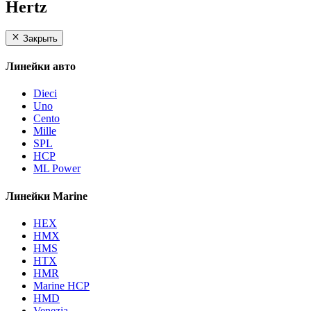
Hertz
Закрыть
Линейки авто
Dieci
Uno
Cento
Mille
SPL
HCP
ML Power
Линейки Marine
HEX
HMX
HMS
HTX
HMR
Marine HCP
HMD
Venezia