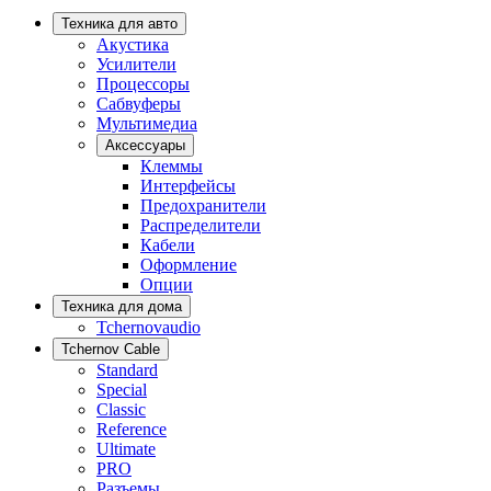
Техника для авто
Акустика
Усилители
Процессоры
Сабвуферы
Мультимедиа
Аксессуары
Клеммы
Интерфейсы
Предохранители
Распределители
Кабели
Оформление
Опции
Техника для дома
Tchernovaudio
Tchernov Cable
Standard
Special
Classic
Reference
Ultimate
PRO
Разъемы