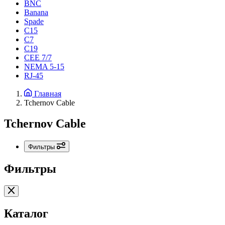
BNC
Banana
Spade
C15
С7
C19
CEE 7/7
NEMA 5-15
RJ-45
Главная
Tchernov Cable
Tchernov Cable
Фильтры
Фильтры
Каталог