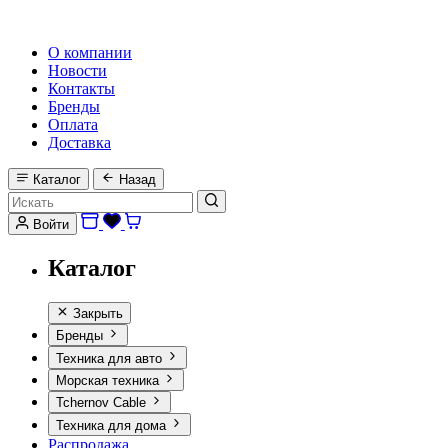
HI-FI, MARINE & CAR AUDIO WORLDWIDE
О компании
Новости
Контакты
Бренды
Оплата
Доставка
Каталог
Назад
Войти
Каталог
Закрыть
Бренды
Техника для авто
Морская техника
Tchernov Cable
Техника для дома
Распродажа