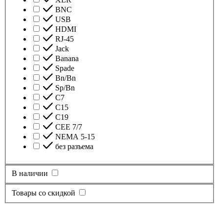
BNC
USB
HDMI
RJ-45
Jack
Banana
Spade
Bn/Bn
Sp/Bn
С7
C15
C19
CEE 7/7
NEMA 5-15
без разъема
В наличии
Товары со скидкой