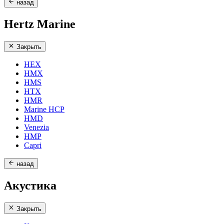
назад
Hertz Marine
Закрыть
HEX
HMX
HMS
HTX
HMR
Marine HCP
HMD
Venezia
HMP
Capri
назад
Акустика
Закрыть