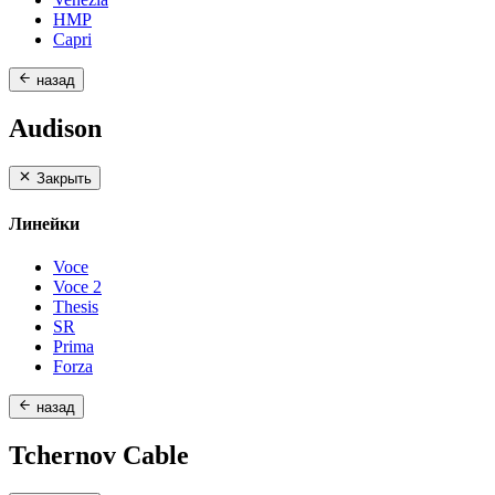
HMP
Capri
назад
Audison
Закрыть
Линейки
Voce
Voce 2
Thesis
SR
Prima
Forza
назад
Tchernov Cable