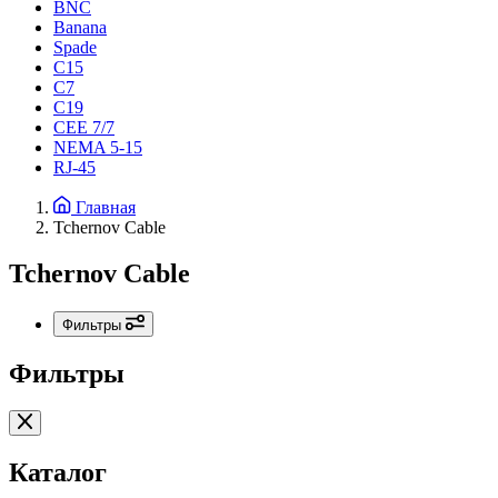
BNC
Banana
Spade
C15
С7
C19
CEE 7/7
NEMA 5-15
RJ-45
Главная
Tchernov Cable
Tchernov Cable
Фильтры
Фильтры
Каталог