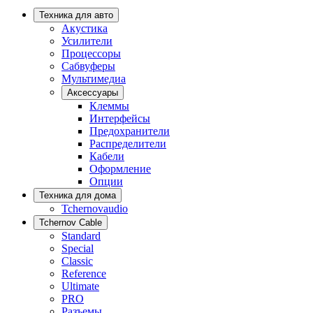
Техника для авто
Акустика
Усилители
Процессоры
Сабвуферы
Мультимедиа
Аксессуары
Клеммы
Интерфейсы
Предохранители
Распределители
Кабели
Оформление
Опции
Техника для дома
Tchernovaudio
Tchernov Cable
Standard
Special
Classic
Reference
Ultimate
PRO
Разъемы