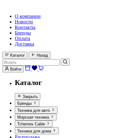
HI-FI, MARINE & CAR AUDIO WORLDWIDE
О компании
Новости
Контакты
Бренды
Оплата
Доставка
Каталог
Назад
Войти
Каталог
Закрыть
Бренды
Техника для авто
Морская техника
Tchernov Cable
Техника для дома
Распродажа