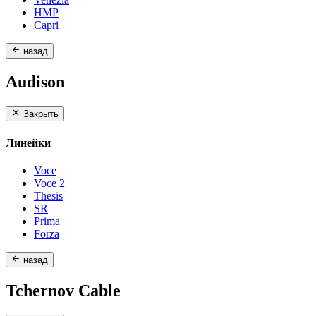
HMP
Capri
назад
Audison
Закрыть
Линейки
Voce
Voce 2
Thesis
SR
Prima
Forza
назад
Tchernov Cable