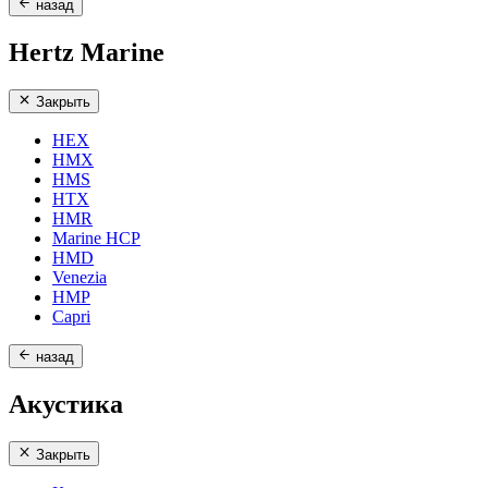
назад
Hertz Marine
Закрыть
HEX
HMX
HMS
HTX
HMR
Marine HCP
HMD
Venezia
HMP
Capri
назад
Акустика
Закрыть