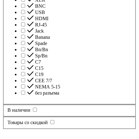
BNC
USB
HDMI
RJ-45
Jack
Banana
Spade
Bn/Bn
Sp/Bn
С7
C15
C19
CEE 7/7
NEMA 5-15
без разъема
В наличии
Товары со скидкой