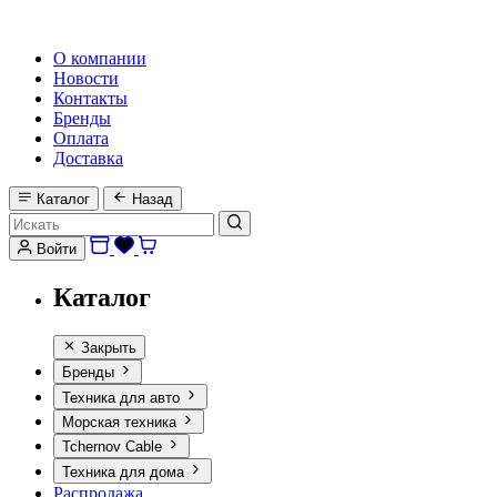
HI-FI, MARINE & CAR AUDIO WORLDWIDE
О компании
Новости
Контакты
Бренды
Оплата
Доставка
Каталог
Назад
Войти
Каталог
Закрыть
Бренды
Техника для авто
Морская техника
Tchernov Cable
Техника для дома
Распродажа