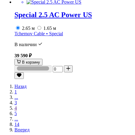
Special 2.5 AC Power US
2.65 м
1.65 м
Tchernov Cable • Special
В наличии
39 590 ₽
В корзину
Назад
1
...
3
4
5
...
14
Вперед