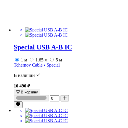
Special USB A-B IC
1 м
1.65 м
5 м
Tchernov Cable • Special
В наличии
10 490 ₽
В корзину