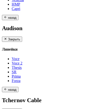
HMP
Capri
назад
Audison
Закрыть
Линейки
Voce
Voce 2
Thesis
SR
Prima
Forza
назад
Tchernov Cable