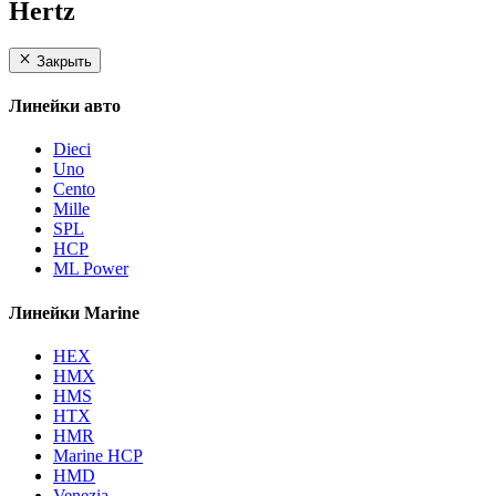
Hertz
Закрыть
Линейки авто
Dieci
Uno
Cento
Mille
SPL
HCP
ML Power
Линейки Marine
HEX
HMX
HMS
HTX
HMR
Marine HCP
HMD
Venezia