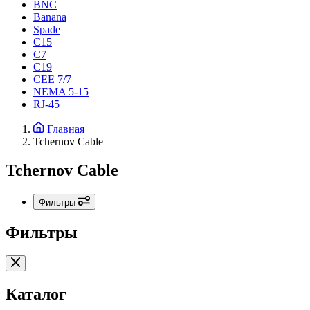
BNC
Banana
Spade
C15
С7
C19
CEE 7/7
NEMA 5-15
RJ-45
Главная
Tchernov Cable
Tchernov Cable
Фильтры
Фильтры
Каталог