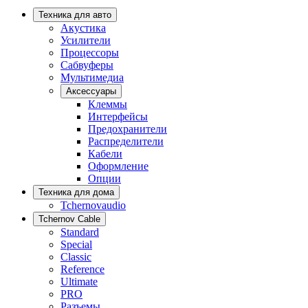
Техника для авто
Акустика
Усилители
Процессоры
Сабвуферы
Мультимедиа
Аксессуары
Клеммы
Интерфейсы
Предохранители
Распределители
Кабели
Оформление
Опции
Техника для дома
Tchernovaudio
Tchernov Cable
Standard
Special
Classic
Reference
Ultimate
PRO
Разъемы