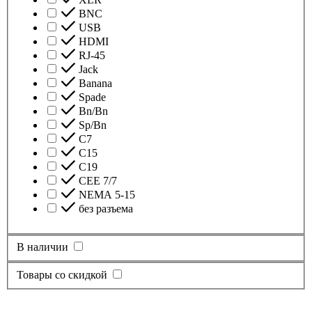
BNC
USB
HDMI
RJ-45
Jack
Banana
Spade
Bn/Bn
Sp/Bn
С7
C15
C19
CEE 7/7
NEMA 5-15
без разъема
В наличии
Товары со скидкой