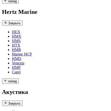
назад
Hertz Marine
Закрыть
HEX
HMX
HMS
HTX
HMR
Marine HCP
HMD
Venezia
HMP
Capri
назад
Акустика
Закрыть