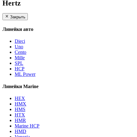
Hertz
Закрыть
Линейки авто
Dieci
Uno
Cento
Mille
SPL
HCP
ML Power
Линейки Marine
HEX
HMX
HMS
HTX
HMR
Marine HCP
HMD
Venezia