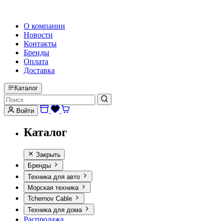
HI-FI, MARINE & CAR AUDIO WORLDWIDE
О компании
Новости
Контакты
Бренды
Оплата
Доставка
Каталог
Войти
Каталог
Закрыть
Бренды
Техника для авто
Морская техника
Tchernov Cable
Техника для дома
Распродажа