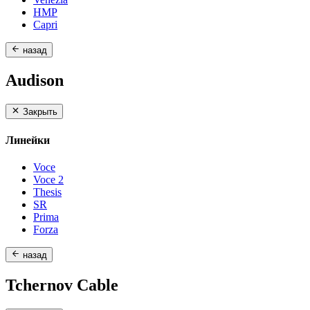
HMP
Capri
назад
Audison
Закрыть
Линейки
Voce
Voce 2
Thesis
SR
Prima
Forza
назад
Tchernov Cable