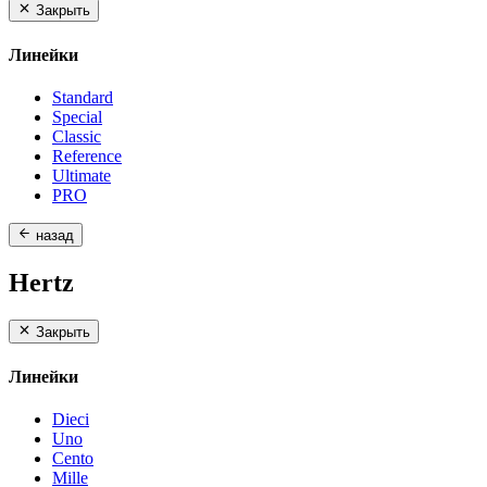
Закрыть
Линейки
Standard
Special
Classic
Reference
Ultimate
PRO
назад
Hertz
Закрыть
Линейки
Dieci
Uno
Cento
Mille