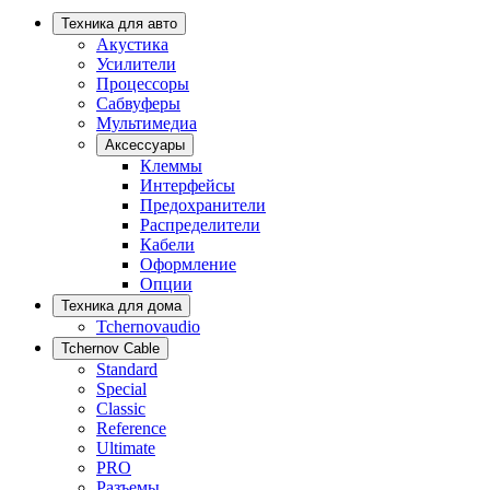
Техника для авто
Акустика
Усилители
Процессоры
Сабвуферы
Мультимедиа
Аксессуары
Клеммы
Интерфейсы
Предохранители
Распределители
Кабели
Оформление
Опции
Техника для дома
Tchernovaudio
Tchernov Cable
Standard
Special
Classic
Reference
Ultimate
PRO
Разъемы