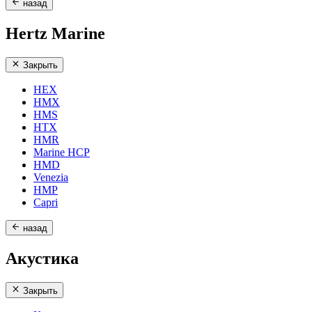
назад
Hertz Marine
Закрыть
HEX
HMX
HMS
HTX
HMR
Marine HCP
HMD
Venezia
HMP
Capri
назад
Акустика
Закрыть