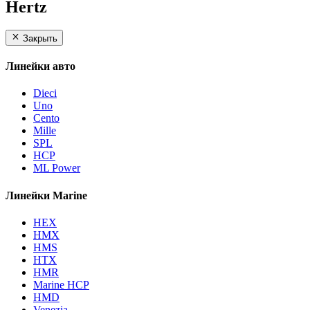
Hertz
Закрыть
Линейки авто
Dieci
Uno
Cento
Mille
SPL
HCP
ML Power
Линейки Marine
HEX
HMX
HMS
HTX
HMR
Marine HCP
HMD
Venezia