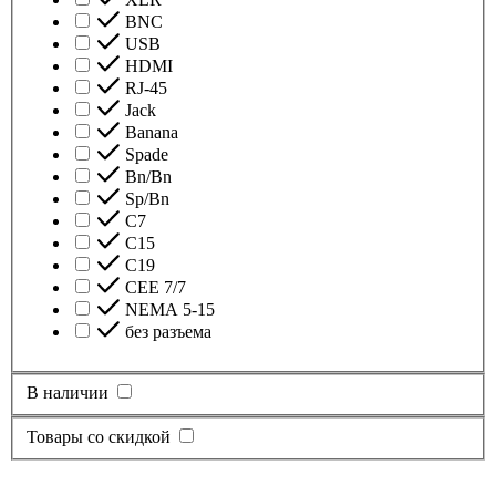
BNC
USB
HDMI
RJ-45
Jack
Banana
Spade
Bn/Bn
Sp/Bn
С7
C15
C19
CEE 7/7
NEMA 5-15
без разъема
В наличии
Товары со скидкой