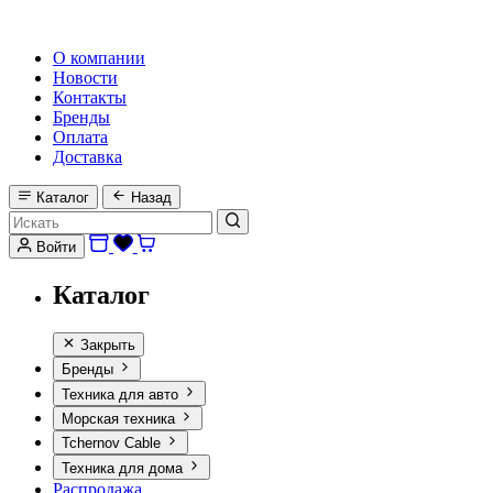
HI-FI, MARINE & CAR AUDIO WORLDWIDE
О компании
Новости
Контакты
Бренды
Оплата
Доставка
Каталог
Назад
Войти
Каталог
Закрыть
Бренды
Техника для авто
Морская техника
Tchernov Cable
Техника для дома
Распродажа