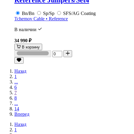
Reference Jumpers/Set4
Bn/Bn
Sp/Sp
SFS/AG Coating
Tchernov Cable • Reference
В наличии
34 990 ₽
В корзину
Назад
1
...
6
7
8
...
14
Вперед
Назад
1