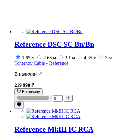
Reference DSC SC Bn/Bn
1.65 м
2.65 м
3.1 м
4.35 м
5 м
Tchernov Cable • Reference
В наличии
219 990 ₽
В корзину
Reference MkIII IC RCA