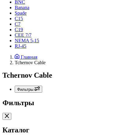
BNC
Banana
Spade
C15
С7
C19
CEE 7/7
NEMA 5-15
RJ-45
Главная
Tchernov Cable
Tchernov Cable
Фильтры
Фильтры
Каталог