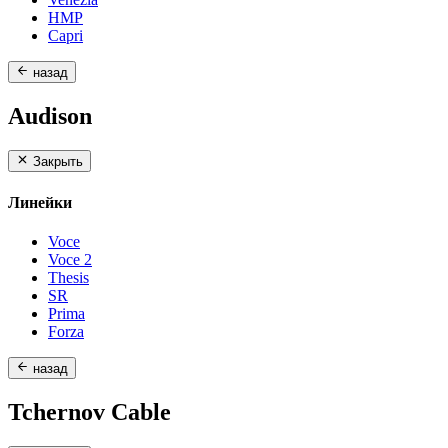
HMP
Capri
назад
Audison
Закрыть
Линейки
Voce
Voce 2
Thesis
SR
Prima
Forza
назад
Tchernov Cable