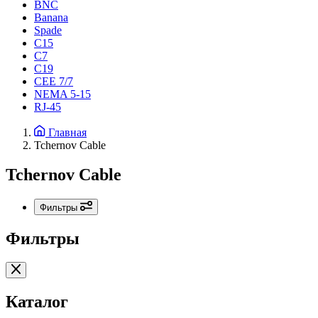
BNC
Banana
Spade
C15
С7
C19
CEE 7/7
NEMA 5-15
RJ-45
Главная
Tchernov Cable
Tchernov Cable
Фильтры
Фильтры
Каталог