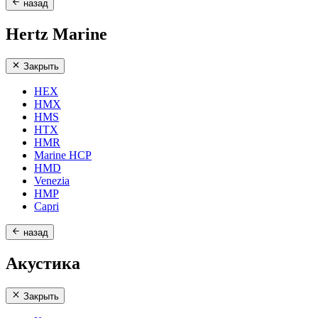
назад
Hertz Marine
Закрыть
HEX
HMX
HMS
HTX
HMR
Marine HCP
HMD
Venezia
HMP
Capri
назад
Акустика
Закрыть