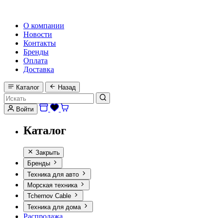
HI-FI, MARINE & CAR AUDIO WORLDWIDE
О компании
Новости
Контакты
Бренды
Оплата
Доставка
Каталог
Назад
Войти
Каталог
Закрыть
Бренды
Техника для авто
Морская техника
Tchernov Cable
Техника для дома
Распродажа