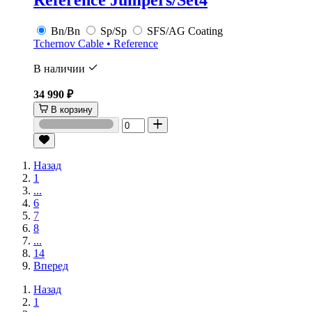
Reference Jumpers/Set4
Bn/Bn
Sp/Sp
SFS/AG Coating
Tchernov Cable • Reference
В наличии
34 990 ₽
В корзину
Назад
1
...
6
7
8
...
14
Вперед
Назад
1