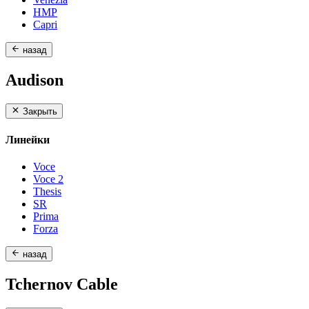
HMP
Capri
назад
Audison
Закрыть
Линейки
Voce
Voce 2
Thesis
SR
Prima
Forza
назад
Tchernov Cable