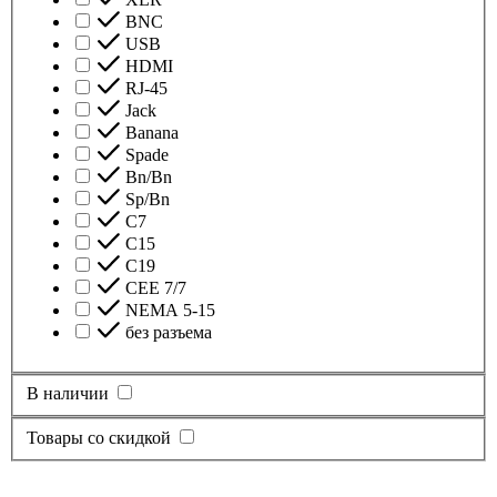
BNC
USB
HDMI
RJ-45
Jack
Banana
Spade
Bn/Bn
Sp/Bn
С7
C15
C19
CEE 7/7
NEMA 5-15
без разъема
В наличии
Товары со скидкой