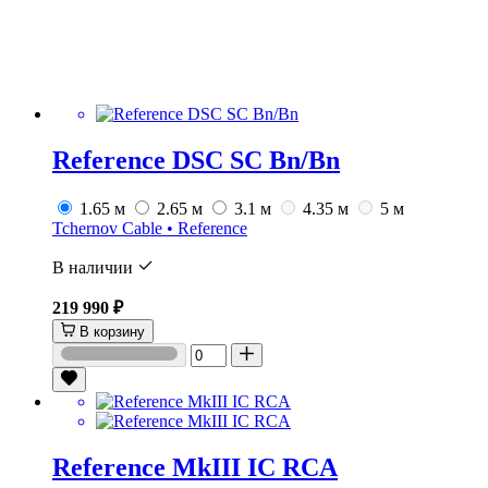
Reference DSC SC Bn/Bn
1.65 м
2.65 м
3.1 м
4.35 м
5 м
Tchernov Cable • Reference
В наличии
219 990 ₽
В корзину
Reference MkIII IC RCA