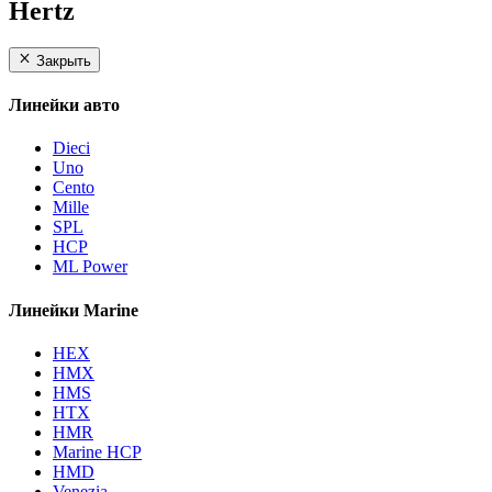
Hertz
Закрыть
Линейки авто
Dieci
Uno
Cento
Mille
SPL
HCP
ML Power
Линейки Marine
HEX
HMX
HMS
HTX
HMR
Marine HCP
HMD
Venezia